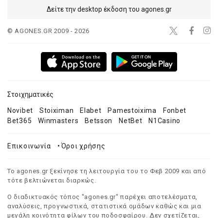
Δείτε την desktop έκδοση του agones.gr
© AGONES.GR 2009 - 2026
Στοιχηματικές
Novibet
Stoiximan
Elabet
Pamestoixima
Fonbet
Bet365
Winmasters
Betsson
NetBet
N1Casino
Επικοινωνία
•
Όροι χρήσης
Το agones.gr ξεκίνησε τη λειτουργία του το Φεβ 2009 και από
τότε βελτιώνεται διαρκώς.
Ο διαδικτυακός τόπος "agones.gr" παρέχει αποτελέσματα,
αναλύσεις, προγνωστικά, στατιστικά ομάδων καθώς και μια
μεγάλη κοινότητα φίλων του ποδοσφαίρου. Δεν σχετίζεται,