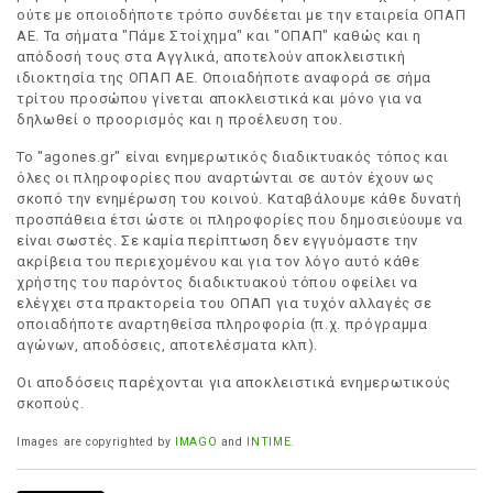
ούτε με οποιοδήποτε τρόπο συνδέεται με την εταιρεία ΟΠΑΠ
ΑΕ. Τα σήματα "Πάμε Στοίχημα" και "ΟΠΑΠ" καθώς και η
απόδοσή τους στα Αγγλικά, αποτελούν αποκλειστική
ιδιοκτησία της ΟΠΑΠ ΑΕ. Οποιαδήποτε αναφορά σε σήμα
τρίτου προσώπου γίνεται αποκλειστικά και μόνο για να
δηλωθεί ο προορισμός και η προέλευση του.
Το "agones.gr" είναι ενημερωτικός διαδικτυακός τόπος και
όλες οι πληροφορίες που αναρτώνται σε αυτόν έχουν ως
σκοπό την ενημέρωση του κοινού. Καταβάλουμε κάθε δυνατή
προσπάθεια έτσι ώστε οι πληροφορίες που δημοσιεύουμε να
είναι σωστές. Σε καμία περίπτωση δεν εγγυόμαστε την
ακρίβεια του περιεχομένου και για τον λόγο αυτό κάθε
χρήστης του παρόντος διαδικτυακού τόπου οφείλει να
ελέγχει στα πρακτορεία του ΟΠΑΠ για τυχόν αλλαγές σε
οποιαδήποτε αναρτηθείσα πληροφορία (π.χ. πρόγραμμα
αγώνων, αποδόσεις, αποτελέσματα κλπ).
Οι αποδόσεις παρέχονται για αποκλειστικά ενημερωτικούς
σκοπούς.
Images are copyrighted by
IMAGO
and
INTIME
.