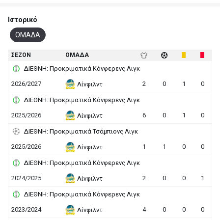
Ιστορικό
ΟΜΑΔΑ
ΣΕΖΟΝ
ΟΜΑΔΑ
ΔΙΕΘΝΗ: Προκριματικά Κόνφερενς Λιγκ
2026/2027
2
0
1
0
Λίνφιλντ
ΔΙΕΘΝΗ: Προκριματικά Κόνφερενς Λιγκ
2025/2026
6
0
1
0
Λίνφιλντ
ΔΙΕΘΝΗ: Προκριματικά Τσάμπιονς Λιγκ
2025/2026
1
1
0
0
Λίνφιλντ
ΔΙΕΘΝΗ: Προκριματικά Κόνφερενς Λιγκ
2024/2025
2
0
0
1
Λίνφιλντ
ΔΙΕΘΝΗ: Προκριματικά Κόνφερενς Λιγκ
2023/2024
4
0
0
0
Λίνφιλντ