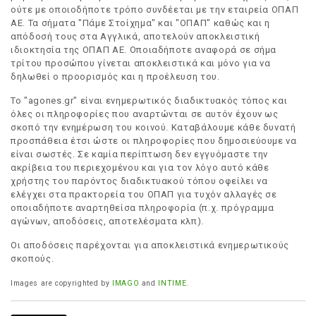
ούτε με οποιοδήποτε τρόπο συνδέεται με την εταιρεία ΟΠΑΠ
ΑΕ. Τα σήματα "Πάμε Στοίχημα" και "ΟΠΑΠ" καθώς και η
απόδοσή τους στα Αγγλικά, αποτελούν αποκλειστική
ιδιοκτησία της ΟΠΑΠ ΑΕ. Οποιαδήποτε αναφορά σε σήμα
τρίτου προσώπου γίνεται αποκλειστικά και μόνο για να
δηλωθεί ο προορισμός και η προέλευση του.
Το "agones.gr" είναι ενημερωτικός διαδικτυακός τόπος και
όλες οι πληροφορίες που αναρτώνται σε αυτόν έχουν ως
σκοπό την ενημέρωση του κοινού. Καταβάλουμε κάθε δυνατή
προσπάθεια έτσι ώστε οι πληροφορίες που δημοσιεύουμε να
είναι σωστές. Σε καμία περίπτωση δεν εγγυόμαστε την
ακρίβεια του περιεχομένου και για τον λόγο αυτό κάθε
χρήστης του παρόντος διαδικτυακού τόπου οφείλει να
ελέγχει στα πρακτορεία του ΟΠΑΠ για τυχόν αλλαγές σε
οποιαδήποτε αναρτηθείσα πληροφορία (π.χ. πρόγραμμα
αγώνων, αποδόσεις, αποτελέσματα κλπ).
Οι αποδόσεις παρέχονται για αποκλειστικά ενημερωτικούς
σκοπούς.
Images are copyrighted by
IMAGO
and
INTIME
.