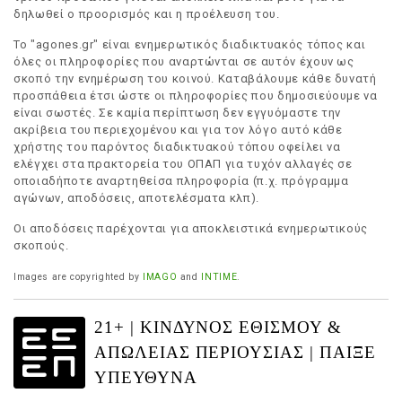
δηλωθεί ο προορισμός και η προέλευση του.
Το "agones.gr" είναι ενημερωτικός διαδικτυακός τόπος και
όλες οι πληροφορίες που αναρτώνται σε αυτόν έχουν ως
σκοπό την ενημέρωση του κοινού. Καταβάλουμε κάθε δυνατή
προσπάθεια έτσι ώστε οι πληροφορίες που δημοσιεύουμε να
είναι σωστές. Σε καμία περίπτωση δεν εγγυόμαστε την
ακρίβεια του περιεχομένου και για τον λόγο αυτό κάθε
χρήστης του παρόντος διαδικτυακού τόπου οφείλει να
ελέγχει στα πρακτορεία του ΟΠΑΠ για τυχόν αλλαγές σε
οποιαδήποτε αναρτηθείσα πληροφορία (π.χ. πρόγραμμα
αγώνων, αποδόσεις, αποτελέσματα κλπ).
Οι αποδόσεις παρέχονται για αποκλειστικά ενημερωτικούς
σκοπούς.
Images are copyrighted by
IMAGO
and
INTIME
.
21+ | ΚΙΝΔΥΝΟΣ ΕΘΙΣΜΟΥ &
ΑΠΩΛΕΙΑΣ ΠΕΡΙΟΥΣΙΑΣ | ΠΑΙΞΕ
ΥΠΕΥΘΥΝΑ