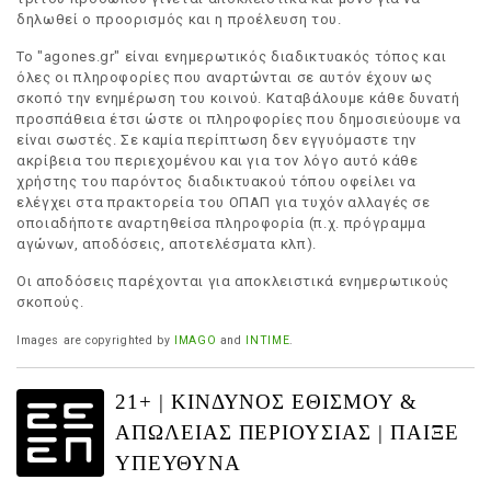
δηλωθεί ο προορισμός και η προέλευση του.
Το "agones.gr" είναι ενημερωτικός διαδικτυακός τόπος και
όλες οι πληροφορίες που αναρτώνται σε αυτόν έχουν ως
σκοπό την ενημέρωση του κοινού. Καταβάλουμε κάθε δυνατή
προσπάθεια έτσι ώστε οι πληροφορίες που δημοσιεύουμε να
είναι σωστές. Σε καμία περίπτωση δεν εγγυόμαστε την
ακρίβεια του περιεχομένου και για τον λόγο αυτό κάθε
χρήστης του παρόντος διαδικτυακού τόπου οφείλει να
ελέγχει στα πρακτορεία του ΟΠΑΠ για τυχόν αλλαγές σε
οποιαδήποτε αναρτηθείσα πληροφορία (π.χ. πρόγραμμα
αγώνων, αποδόσεις, αποτελέσματα κλπ).
Οι αποδόσεις παρέχονται για αποκλειστικά ενημερωτικούς
σκοπούς.
Images are copyrighted by
IMAGO
and
INTIME
.
21+ | ΚΙΝΔΥΝΟΣ ΕΘΙΣΜΟΥ &
ΑΠΩΛΕΙΑΣ ΠΕΡΙΟΥΣΙΑΣ | ΠΑΙΞΕ
ΥΠΕΥΘΥΝΑ