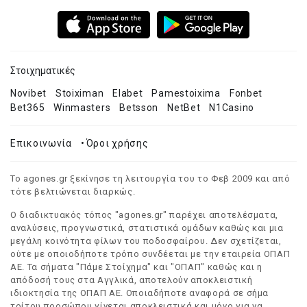
Στοιχηματικές
Novibet
Stoiximan
Elabet
Pamestoixima
Fonbet
Bet365
Winmasters
Betsson
NetBet
N1Casino
Επικοινωνία
•
Όροι χρήσης
Το agones.gr ξεκίνησε τη λειτουργία του το Φεβ 2009 και από
τότε βελτιώνεται διαρκώς.
Ο διαδικτυακός τόπος "agones.gr" παρέχει αποτελέσματα,
αναλύσεις, προγνωστικά, στατιστικά ομάδων καθώς και μια
μεγάλη κοινότητα φίλων του ποδοσφαίρου. Δεν σχετίζεται,
ούτε με οποιοδήποτε τρόπο συνδέεται με την εταιρεία ΟΠΑΠ
ΑΕ. Τα σήματα "Πάμε Στοίχημα" και "ΟΠΑΠ" καθώς και η
απόδοσή τους στα Αγγλικά, αποτελούν αποκλειστική
ιδιοκτησία της ΟΠΑΠ ΑΕ. Οποιαδήποτε αναφορά σε σήμα
τρίτου προσώπου γίνεται αποκλειστικά και μόνο για να