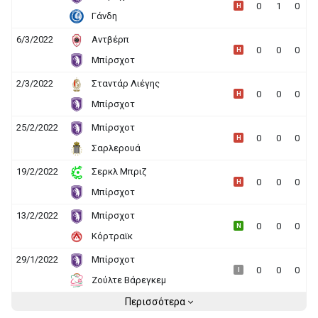
0
1
0
H
Γάνδη
6/3/2022
Αντβέρπ
0
0
0
H
Μπίρσχοτ
2/3/2022
Σταντάρ Λιέγης
0
0
0
H
Μπίρσχοτ
25/2/2022
Μπίρσχοτ
0
0
0
H
Σαρλερουά
19/2/2022
Σερκλ Μπριζ
0
0
0
H
Μπίρσχοτ
13/2/2022
Μπίρσχοτ
0
0
0
N
Κόρτραϊκ
29/1/2022
Μπίρσχοτ
0
0
0
I
Ζούλτε Βάρεγκεμ
Περισσότερα