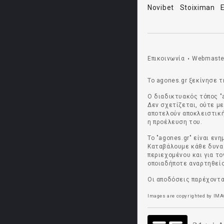
Novibet
Stoiximan
Επικοινωνία
Webmaste
•
Το agones.gr ξεκίνησε τ
Ο διαδικτυακός τόπος "
Δεν σχετίζεται, ούτε μ
αποτελούν αποκλειστική
η προέλευση του.
Το "agones.gr" είναι ε
Καταβάλουμε κάθε δυνατ
περιεχομένου και για τ
οποιαδήποτε αναρτηθείσ
Οι αποδόσεις παρέχοντα
Images are copyrighted by
IMA