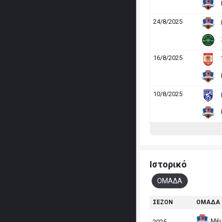
24/8/2025
16/8/2025
10/8/2025
Ιστορικό
ΟΜΑΔΑ
ΣΕΖΟΝ
ΟΜΑΔΑ
Μέι
2025