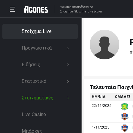
Stoixima
στο ποδόσφαιρο
Στοίχημα
Stoixima
Live Scores
Στοίχημα Live
Προγνωστικά
#
Ειδήσεις
Στατιστικά
Τελευταία Παιχν
HΜ/ΝΙΑ
ΟΜΑΔΕΣ
Στοιχηματικές
22/11/2025
Live Casino
1/11/2025
Μπάσκετ