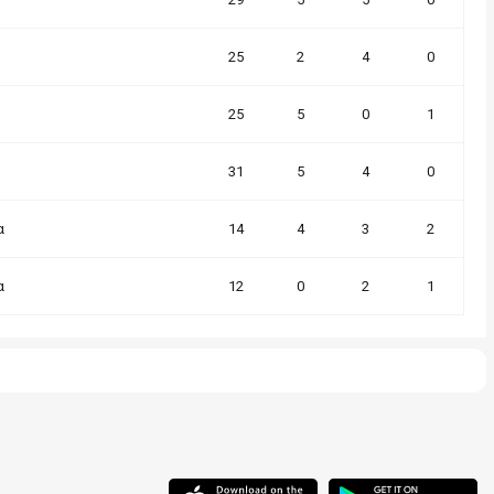
25
2
4
0
25
5
0
1
31
5
4
0
α
14
4
3
2
α
12
0
2
1