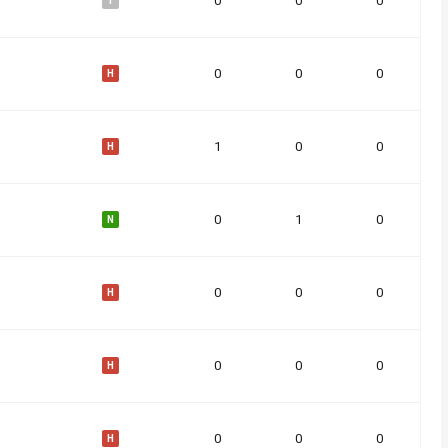
0
0
0
I
0
0
0
H
1
0
0
H
0
1
0
N
0
0
0
H
0
0
0
H
0
0
0
H