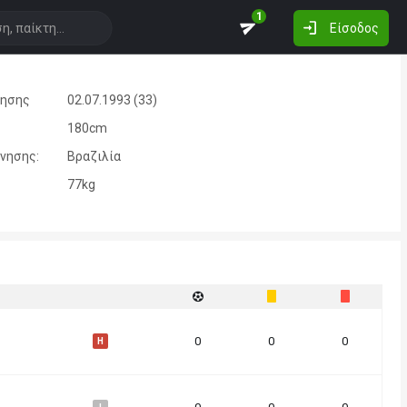
1
Είσοδος
νησης
02.07.1993 (33)
180cm
νησης:
Βραζιλία
77kg
0
0
0
H