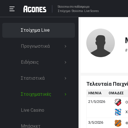
Stoixima
στο ποδόσφαιρο
Στοίχημα
Stoixima
Live Scores
Στοίχημα Live
Προγνωστικά
#
Ειδήσεις
Στατιστικά
Τελευταία Παιχν
HΜ/ΝΙΑ
ΟΜΑΔΕΣ
Στοιχηματικές
21/5/2026
Ο
Live Casino
Χ
3/5/2026
Φ
Μπάσκετ