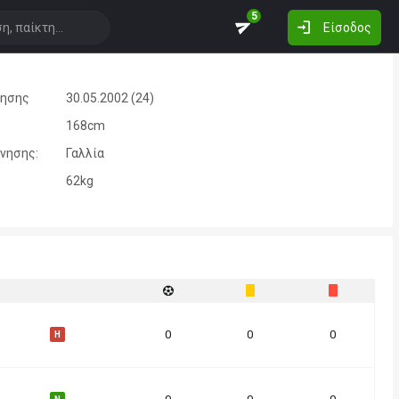
5
Είσοδος
νησης
30.05.2002 (24)
168cm
νησης:
Γαλλία
62kg
0
0
0
H