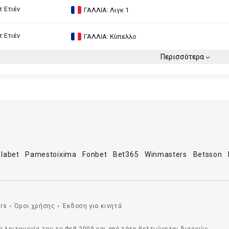
τ Ετιέν
ΓΑΛΛΙΑ: Λιγκ 1
τ Ετιέν
ΓΑΛΛΙΑ: Κύπελλο
Περισσότερα
Elabet
Pamestoixima
Fonbet
Bet365
Winmasters
Betsson
rs
Όροι χρήσης
Έκδοση για κινητά
•
•
η λειτουργία του το Φεβ 2009 και από τότε βελτιώνεται διαρκώς.