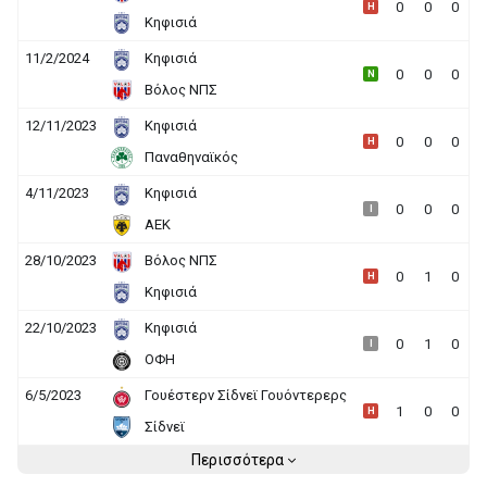
0
0
0
H
Κηφισιά
11/2/2024
Κηφισιά
0
0
0
N
Βόλος ΝΠΣ
12/11/2023
Κηφισιά
0
0
0
H
Παναθηναϊκός
4/11/2023
Κηφισιά
0
0
0
I
ΑΕΚ
28/10/2023
Βόλος ΝΠΣ
0
1
0
H
Κηφισιά
22/10/2023
Κηφισιά
0
1
0
I
ΟΦΗ
6/5/2023
Γουέστερν Σίδνεϊ Γουόντερερς
1
0
0
H
Σίδνεϊ
Περισσότερα