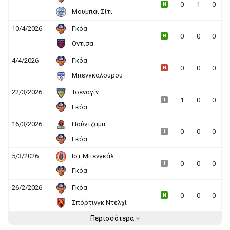
0
1
0
N
Μουμπάι Σίτι
10/4/2026
Γκόα
0
0
0
N
Οντίσα
4/4/2026
Γκόα
0
0
0
H
Μπενγκαλούρου
22/3/2026
Τσεναγίν
1
0
0
I
Γκόα
16/3/2026
Πούντζαμπ
0
0
0
I
Γκόα
5/3/2026
Ιστ Μπενγκάλ
0
0
0
I
Γκόα
26/2/2026
Γκόα
0
0
0
N
Σπόρτινγκ Ντελχί
Περισσότερα