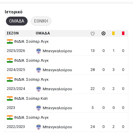
Ιστορικό
ΟΜΑΔΑ
ΕΘΝΙΚΗ
ΣΕΖΟΝ
ΟΜΑΔΑ
ΙΝΔΙΑ: Σούπερ Λιγκ
2025/2026
13
0
1
0
Μπενγκαλούρου
ΙΝΔΙΑ: Σούπερ Λιγκ
2024/2025
28
0
3
0
Μπενγκαλούρου
ΙΝΔΙΑ: Σούπερ Λιγκ
2023/2024
22
0
2
0
Μπενγκαλούρου
ΙΝΔΙΑ: Σούπερ Καπ
2023
5
0
0
0
Μπενγκαλούρου
ΙΝΔΙΑ: Σούπερ Λιγκ
2022/2023
24
0
2
0
Μπενγκαλούρου