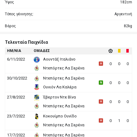
Ύψος
182cm
Τόπος γέννησης:
Αργεντινή
Βάρος
82kg
Τελευταία Παιχνίδια
HΜ/ΝΙΑ
ΟΜΑΔΕΣ
6/11/2022
Αουντάξ Ιταλιάνο
0
0
0
H
Ντεπόρτες Λα Σερένα
30/10/2022
Ντεπόρτες Λα Σερένα
0
0
0
N
Ουνιόν Λα Καλέρα
27/8/2022
Έβερτον Ντε Βίνα
0
0
0
H
Ντεπόρτες Λα Σερένα
23/7/2022
Κοκουίμπο Ουνίδο
0
1
0
H
Ντεπόρτες Λα Σερένα
17/7/2022
Ντεπόρτες Λα Σερένα