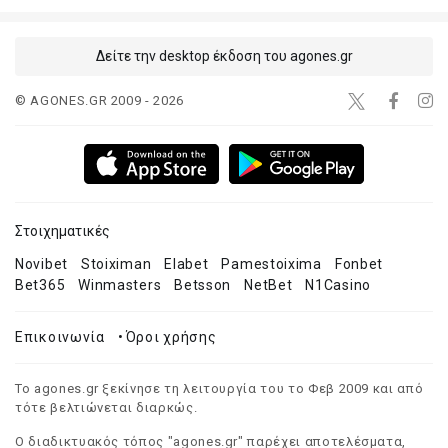
Δείτε την desktop έκδοση του agones.gr
© AGONES.GR 2009 - 2026
Στοιχηματικές
Novibet
Stoiximan
Elabet
Pamestoixima
Fonbet
Bet365
Winmasters
Betsson
NetBet
N1Casino
Επικοινωνία
•
Όροι χρήσης
Το agones.gr ξεκίνησε τη λειτουργία του το Φεβ 2009 και από
τότε βελτιώνεται διαρκώς.
Ο διαδικτυακός τόπος "agones.gr" παρέχει αποτελέσματα,