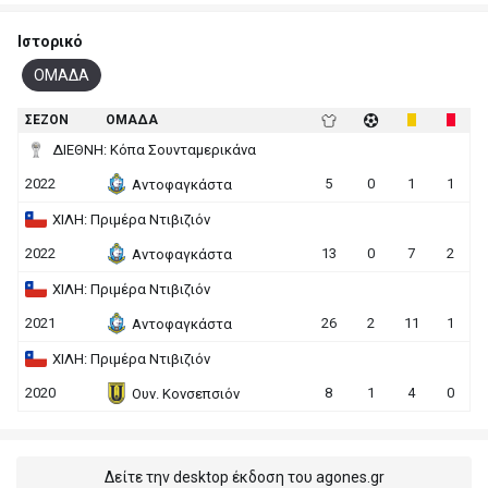
Ιστορικό
ΟΜΑΔΑ
ΣΕΖΟΝ
ΟΜΑΔΑ
ΔΙΕΘΝΗ: Κόπα Σουνταμερικάνα
2022
5
0
1
1
Αντοφαγκάστα
ΧΙΛΗ: Πριμέρα Ντιβιζιόν
2022
13
0
7
2
Αντοφαγκάστα
ΧΙΛΗ: Πριμέρα Ντιβιζιόν
2021
26
2
11
1
Αντοφαγκάστα
ΧΙΛΗ: Πριμέρα Ντιβιζιόν
2020
8
1
4
0
Ουν. Κονσεπσιόν
Δείτε την desktop έκδοση του agones.gr