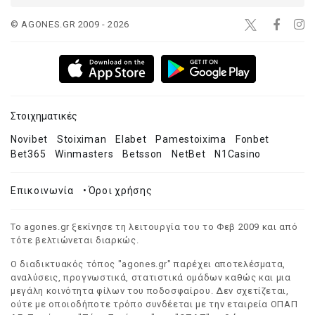
© AGONES.GR 2009 - 2026
Στοιχηματικές
Novibet
Stoiximan
Elabet
Pamestoixima
Fonbet
Bet365
Winmasters
Betsson
NetBet
N1Casino
Επικοινωνία
•
Όροι χρήσης
Το agones.gr ξεκίνησε τη λειτουργία του το Φεβ 2009 και από
τότε βελτιώνεται διαρκώς.
Ο διαδικτυακός τόπος "agones.gr" παρέχει αποτελέσματα,
αναλύσεις, προγνωστικά, στατιστικά ομάδων καθώς και μια
μεγάλη κοινότητα φίλων του ποδοσφαίρου. Δεν σχετίζεται,
ούτε με οποιοδήποτε τρόπο συνδέεται με την εταιρεία ΟΠΑΠ