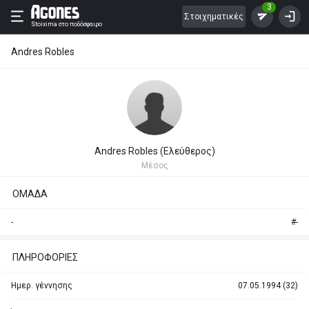
3
Στοιχηματικές
Stoixima
στο ποδόσφαιρο
Andres Robles
Andres Robles (Ελεύθερος)
Mέσος
ΟΜΑΔΑ
-
#-
ΠΛΗΡΟΦΟΡΙΕΣ
Ημερ. γέννησης
07.05.1994 (32)