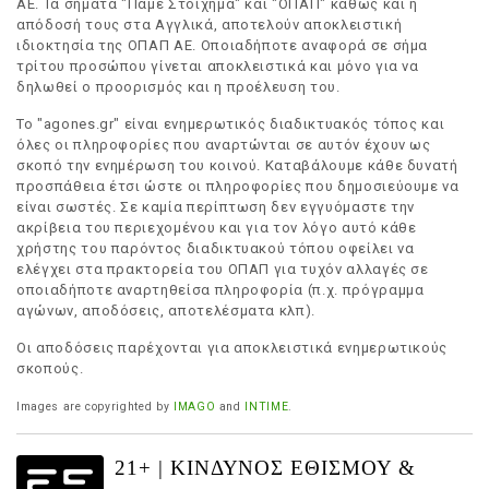
ΑΕ. Τα σήματα "Πάμε Στοίχημα" και "ΟΠΑΠ" καθώς και η
απόδοσή τους στα Αγγλικά, αποτελούν αποκλειστική
ιδιοκτησία της ΟΠΑΠ ΑΕ. Οποιαδήποτε αναφορά σε σήμα
τρίτου προσώπου γίνεται αποκλειστικά και μόνο για να
δηλωθεί ο προορισμός και η προέλευση του.
Το "agones.gr" είναι ενημερωτικός διαδικτυακός τόπος και
όλες οι πληροφορίες που αναρτώνται σε αυτόν έχουν ως
σκοπό την ενημέρωση του κοινού. Καταβάλουμε κάθε δυνατή
προσπάθεια έτσι ώστε οι πληροφορίες που δημοσιεύουμε να
είναι σωστές. Σε καμία περίπτωση δεν εγγυόμαστε την
ακρίβεια του περιεχομένου και για τον λόγο αυτό κάθε
χρήστης του παρόντος διαδικτυακού τόπου οφείλει να
ελέγχει στα πρακτορεία του ΟΠΑΠ για τυχόν αλλαγές σε
οποιαδήποτε αναρτηθείσα πληροφορία (π.χ. πρόγραμμα
αγώνων, αποδόσεις, αποτελέσματα κλπ).
Οι αποδόσεις παρέχονται για αποκλειστικά ενημερωτικούς
σκοπούς.
Images are copyrighted by
IMAGO
and
INTIME
.
21+ | ΚΙΝΔΥΝΟΣ ΕΘΙΣΜΟΥ &