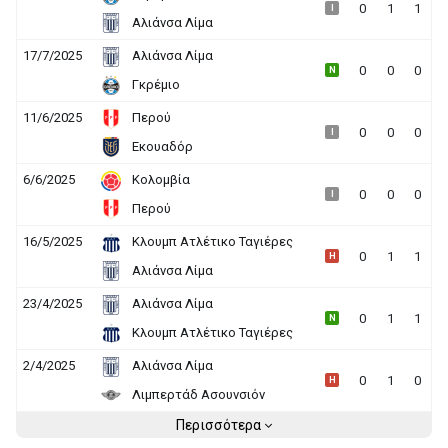
0
1
1
I
Αλιάνσα Λίμα
17/7/2025
Αλιάνσα Λίμα
0
0
0
N
Γκρέμιο
11/6/2025
Περού
0
0
0
I
Εκουαδόρ
6/6/2025
Κολομβία
0
0
0
I
Περού
16/5/2025
Κλουμπ Ατλέτικο Ταγιέρες
0
1
1
H
Αλιάνσα Λίμα
23/4/2025
Αλιάνσα Λίμα
0
1
1
N
Κλουμπ Ατλέτικο Ταγιέρες
2/4/2025
Αλιάνσα Λίμα
0
1
0
H
Λιμπερτάδ Ασουνσιόν
Περισσότερα