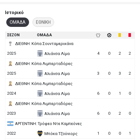
Ιστορικό
ΟΜΑΔΑ
ΕΘΝΙΚΗ
ΣΕΖΟΝ
ΟΜΑΔΑ
ΔΙΕΘΝΗ: Κόπα Σουνταμερικάνα
2025
4
0
2
2
Αλιάνσα Λίμα
ΔΙΕΘΝΗ: Κόπα Λιμπερταδόρες
2025
3
0
3
2
Αλιάνσα Λίμα
ΔΙΕΘΝΗ: Κόπα Λιμπερταδόρες
2024
6
0
1
0
Αλιάνσα Λίμα
ΔΙΕΘΝΗ: Κόπα Λιμπερταδόρες
2023
6
0
2
0
Αλιάνσα Λίμα
ΑΡΓΕΝΤΙΝΗ: Τρόφεο Ντε Καμπεόνες
2022
1
0
0
1
Μπόκα Τζούνιορς