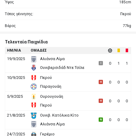
Ύψος
185cm
Τόπος γέννησης:
Περού
Βάρος
77kg
Τελευταία Παιχνίδια
HΜ/ΝΙΑ
ΟΜΑΔΕΣ
19/9/2025
Αλιάνσα Λίμα
0
1
1
I
Ουνιβερσιδάδ Ντε Τσίλε
10/9/2025
Περού
0
0
0
H
Παραγουάη
5/9/2025
Ουρουγουάη
0
0
0
H
Περού
21/8/2025
Ουνιβ. Κατόλικα Κίτο
0
0
0
N
Αλιάνσα Λίμα
24/7/2025
Γκρέμιο