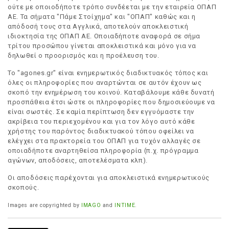
ούτε με οποιοδήποτε τρόπο συνδέεται με την εταιρεία ΟΠΑΠ
ΑΕ. Τα σήματα "Πάμε Στοίχημα" και "ΟΠΑΠ" καθώς και η
απόδοσή τους στα Αγγλικά, αποτελούν αποκλειστική
ιδιοκτησία της ΟΠΑΠ ΑΕ. Οποιαδήποτε αναφορά σε σήμα
τρίτου προσώπου γίνεται αποκλειστικά και μόνο για να
δηλωθεί ο προορισμός και η προέλευση του.
Το "agones.gr" είναι ενημερωτικός διαδικτυακός τόπος και
όλες οι πληροφορίες που αναρτώνται σε αυτόν έχουν ως
σκοπό την ενημέρωση του κοινού. Καταβάλουμε κάθε δυνατή
προσπάθεια έτσι ώστε οι πληροφορίες που δημοσιεύουμε να
είναι σωστές. Σε καμία περίπτωση δεν εγγυόμαστε την
ακρίβεια του περιεχομένου και για τον λόγο αυτό κάθε
χρήστης του παρόντος διαδικτυακού τόπου οφείλει να
ελέγχει στα πρακτορεία του ΟΠΑΠ για τυχόν αλλαγές σε
οποιαδήποτε αναρτηθείσα πληροφορία (π.χ. πρόγραμμα
αγώνων, αποδόσεις, αποτελέσματα κλπ).
Οι αποδόσεις παρέχονται για αποκλειστικά ενημερωτικούς
σκοπούς.
Images are copyrighted by
IMAGO
and
INTIME
.