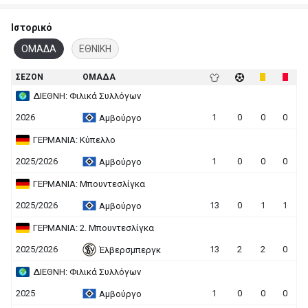
Ιστορικό
ΟΜΑΔΑ
ΕΘΝΙΚΗ
ΣΕΖΟΝ
ΟΜΑΔΑ
ΔΙΕΘΝΗ: Φιλικά Συλλόγων
2026
1
0
0
0
Αμβούργο
ΓΕΡΜΑΝΙΑ: Κύπελλο
2025/2026
1
0
0
0
Αμβούργο
ΓΕΡΜΑΝΙΑ: Μπουντεσλίγκα
2025/2026
13
0
1
1
Αμβούργο
ΓΕΡΜΑΝΙΑ: 2. Μπουντεσλίγκα
2025/2026
13
2
2
0
Έλβερσμπεργκ
ΔΙΕΘΝΗ: Φιλικά Συλλόγων
2025
1
0
0
0
Αμβούργο