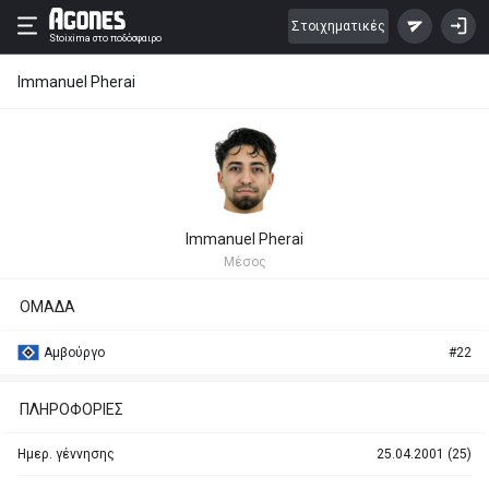
Στοιχηματικές
Stoixima
στο ποδόσφαιρο
Immanuel Pherai
Immanuel Pherai
Mέσος
ΟΜΑΔΑ
Αμβούργο
#22
ΠΛΗΡΟΦΟΡΙΕΣ
Ημερ. γέννησης
25.04.2001 (25)