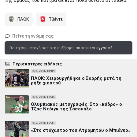
της ομάδας του κόντρα σε έναν πολύ δυνατό αντίπαλο.
ΠΑΟΚ
Τβέντε
Πείτε τη γνώμη σας:
Για τη συμμετοχή σας στη συζήτηση απαιτείται
εγγραφή
.
Περισσότερες ειδήσεις
8/8/2026 18:09
ΠΑΟΚ: Χειρουργήθηκε ο Σαρρής μετά τη
ρήξη χιαστού
8/8/2026 17:45
Ολυμπιακός μεταγραφές: Στο «κάδρο» ο
Τζος Ντόιγκ της Σασουόλο
8/7/2026 12:41
«Στο στόχαστρο του Ατρόμητου ο Μπιάνκο»