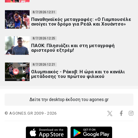
8/7/2026 12:31
Παναθηναϊκός μεταγραφές: «Ο Γιαμπουσέλε
ανοίγει τον δρόμο για Ρεάλ και Χουάντσο»
8/7/2026 12:25
ΠΑΟΚ: Πλησιάζει και στη μεταγραφή
αριστερού εξτρέμ!
8/7/2026 12:21
Ολυμπιακός - Ράκοβ: Η ώρα και το κανάλι
μετάδοσης του πρώτου φιλικού
Δείτε την desktop έκδοση του agones.gr
© AGONES.GR 2009 - 2026