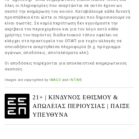
όλες οι πληροφορίες που αναρτώνται σε αυτόν έχουν ως
σκοπό την ενημέρωση του κοινού. Καταβάλουμε κάθε δυνατή
προσπάθεια έτσι ώστε οι πληροφορίες που δημοσιεύουμε να
είναι σωστές. Σε καμία περίπτωση δεν εγγυόμαστε την
ακρίβεια του περιεχομένου και για τον λόγο αυτό κάθε
χρήστης του παρόντος διαδικτυακού τόπου οφείλει να
ελέγχει στα πρακτορεία του ΟΠΑΠ για τυχόν αλλαγές σε
οποιαδήποτε αναρτηθείσα πληροφορία (π.χ. πρόγραμμα
αγώνων, αποδόσεις, αποτελέσματα κλπ).
Οι αποδόσεις παρέχονται για αποκλειστικά ενημερωτικούς
σκοπούς.
Images are copyrighted by
IMAGO
and
INTIME
.
21+ | ΚΙΝΔΥΝΟΣ ΕΘΙΣΜΟΥ &
ΑΠΩΛΕΙΑΣ ΠΕΡΙΟΥΣΙΑΣ | ΠΑΙΞΕ
ΥΠΕΥΘΥΝΑ