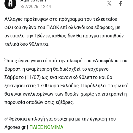
Agones team
8/7/2026
12:44
Αλλαγές προέκυψαν στο πρόγραμμα του τελευταίου
φιλικού αγώνα του ΠΑΟΚ επί ολλανδικού εδάφους, με
αντίπαλο την Τβέντε, καθώς δεν θα πραγματοποιηθούν
τελικά δύο 90λεπτα.
Όπως έγινε γνωστό από την πλευρά του «Δικεφάλου του
Βορρά», η αναμέτρηση θα διεξαχθεί το ερχόμενο
Σάββατο (11/07) ως ένα κανονικό 90λεπτο και θα
ξεκινήσει στις 17:00 ώρα Ελλάδας. Παράλληλα, το φιλικό
θα είναι κεκλεισμένων των θυρών, χωρίς να επιτραπεί η
παρουσία οπαδών στις εξέδρες.
✅Φρέσκια επιλογή για στοίχημα με την έγκριση του
Agones.gr |
ΠΑΙΞΕ ΝΟΜΙΜΑ