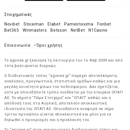
Στοιχηματικές
Novibet
Stoiximan
Elabet
Pamestoixima
Fonbet
Bet365
Winmasters
Betsson
NetBet
N1Casino
Επικοινωνία
•
Όροι χρήσης
Το agones.gr ξεκίνησε τη λειτουργία του το Φεβ 2009 και από
τότε βελτιώνεται διαρκώς.
Ο διαδικτυακός τόπος "agones.gr" παρέχει αποτελέσματα,
αναλύσεις, προγνωστικά, στατιστικά ομάδων καθώς και μια
μεγάλη κοινότητα φίλων του ποδοσφαίρου. Δεν σχετίζεται,
ούτε με οποιοδήποτε τρόπο συνδέεται με την εταιρεία ΟΠΑΠ
ΑΕ. Τα σήματα "Πάμε Στοίχημα" και "ΟΠΑΠ" καθώς και η
απόδοσή τους στα Αγγλικά, αποτελούν αποκλειστική
ιδιοκτησία της ΟΠΑΠ ΑΕ. Οποιαδήποτε αναφορά σε σήμα
τρίτου προσώπου γίνεται αποκλειστικά και μόνο για να
δηλωθεί ο προορισμός και η προέλευση του.
Το "agones.gr" είναι ενημερωτικός διαδικτυακός τόπος και