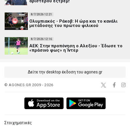
αριστερού εξτρέμ!
8/7/2026 12:21
Ολυμπιακός - Ράκοβ: Η ώρα και το κανάλι
μετάδοσης του πρώτου φιλικού
8/7/2026 12:16
ΑΕΚ: Στην προπόνηση ο Αλεξίου - Έδωσε το
«πράσινο φως» η Ίντερ
Δείτε την desktop έκδοση του agones.gr
© AGONES.GR 2009 - 2026
Στοιχηματικές