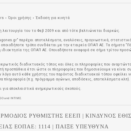
rs
Όροι χρήσης
Έκδοση για κινητά
•
•
η λειτουργία του το Φεβ 2009 και από τότε βελτιώνεται διαρκώς.
agones.gr" παρέχει αποτελέσματα, αναλύσεις, προγνωστικά, στατιστικ
ε οποιοδήποτε τρόπο συνδέεται με την εταιρεία ΟΠΑΠ ΑΕ. Τα σήματα "Π
 ιδιοκτησία της ΟΠΑΠ ΑΕ. Οποιαδήποτε αναφορά σε σήμα τρίτου προσώπ
νημερωτικός διαδικτυακός τόπος και όλες οι πληροφορίες που αναρτώντ
ή προσπάθεια έτσι ώστε οι πληροφορίες που δημοσιεύουμε να είναι σ
ον λόγο αυτό κάθε χρήστης του παρόντος διαδικτυακού τόπου οφείλει 
α πληροφορία (π.χ. πρόγραμμα αγώνων, αποδόσεις, αποτελέσματα κλπ).
ι για αποκλειστικά ενημερωτικούς σκοπούς.
GO
and
INTIME
.
 ΑΡΜΟΔΙΟΣ ΡΥΘΜΙΣΤΗΣ ΕΕΕΠ | ΚΙΝΔΥΝΟΣ ΕΘ
ΙΑΣ ΕΟΠΑΕ: 1114 | ΠΑΙΞΕ ΥΠΕΥΘΥΝΑ