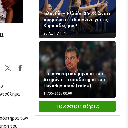
Ιρλανδία – Ελλάδα 36-78: Άνετη
πρεμιέρα στα Ιωάννινα για τις
Κορασίδες μας!
α
20 ΛΕΠΤΑ ΠΡΙΝ
Το συγκινητικό μήνυμα του
Αταμάν στα αποδυτήρια του
Παναθηναϊκού (video)
ου
ρωτάθλημα
14/06/2026 00:08
Περισσότερες ειδήσεις
ποδυτήρια των
τηση του