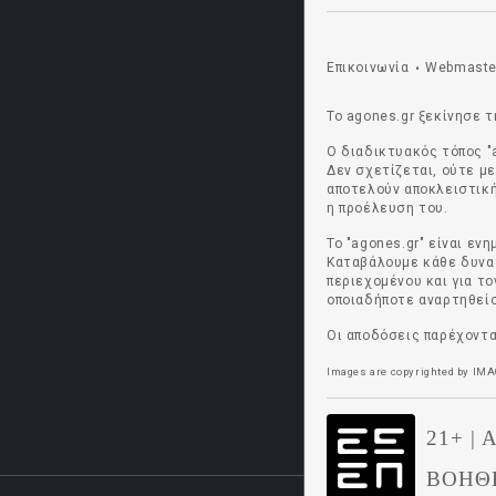
Επικοινωνία
Webmaste
•
Το agones.gr ξεκίνησε τ
Ο διαδικτυακός τόπος "
Δεν σχετίζεται, ούτε μ
αποτελούν αποκλειστική
η προέλευση του.
Το "agones.gr" είναι ε
Καταβάλουμε κάθε δυνατ
περιεχομένου και για τ
οποιαδήποτε αναρτηθείσ
Οι αποδόσεις παρέχοντα
Images are copyrighted by
IMA
21+ |
ΒΟΗΘΕ