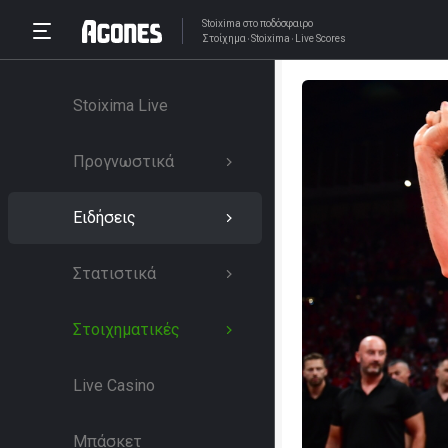
Stoixima
στο ποδόσφαιρο
Στοίχημα
Stoixima
Live Scores
Stoixima Live
Προγνωστικά
Ειδήσεις
Στατιστικά
Στοιχηματικές
Live Casino
Μπάσκετ