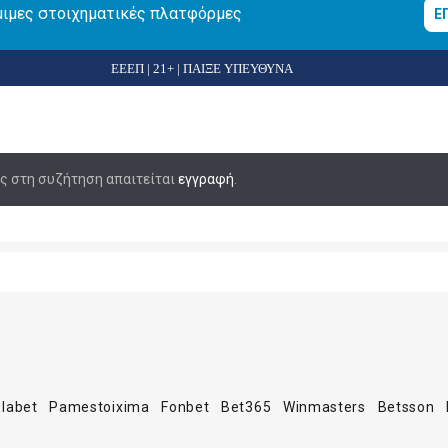
μιμες στοιχηματικές πλατφόρμες
Ε
ΕΕΕΠ | 21+ | ΠΑΙΞΕ ΥΠΕΥΘΥΝΑ
ας στη συζήτηση απαιτείται
εγγραφή
.
Elabet
Pamestoixima
Fonbet
Bet365
Winmasters
Betsson