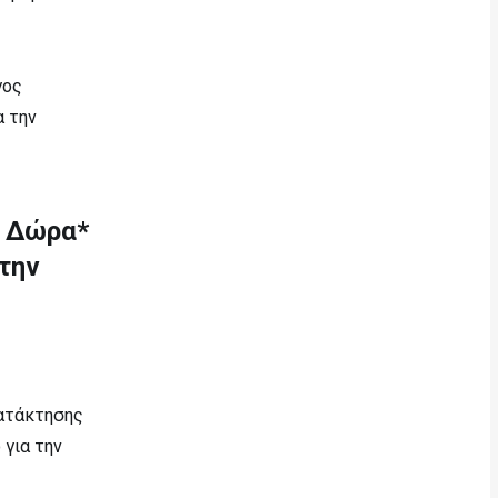
γος
α την
0 Δώρα*
την
κατάκτησης
για την