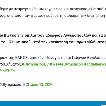
θηκε με αναμνηστικές φωτογραφίες και πανηγυρισμούς από 
ς, οι οποίοι πανηγύρισαν μαζί με τη διοίκηση την διατήρηση
ω βίντεο την ομιλία των αδελφών Αγγελόπουλων και τα 
α του Ολυμπιακού μετά την κατάκτηση του πρωταθλήματο
ρων της ΚΑΕ Ολυμπιακός, Παναγιώτη και Γιώργου Αγγελόπουλ
ταθλήματος.
#OlympiacosBC
#WeAreOlympiacos
#TogetherWe
HEtMTHEH
(@Olympiacos_BC)
June 13, 2026