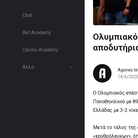
Chat
Bet Academy
Ολυμπιακό
αποδυτήρι
Casino Academy
Άλλα
Agones t
14/6/202
Ο Ολυμπιακός επέσ
Παναθηναϊκού με 89
Ελλάδας με 3-2 νίκε
Μετά το τέλος της 
«ερυθρόλευκων», όπ