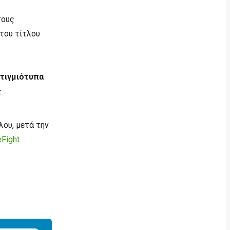
τους
 του τίτλου
στιγμιότυπα
ς
ου, μετά την
Fight