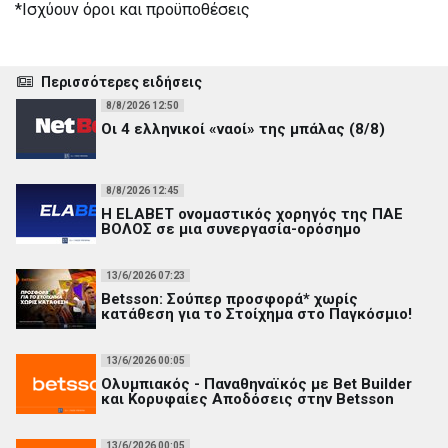
*Ισχύουν όροι και προϋποθέσεις
Περισσότερες ειδήσεις
8/8/2026 12:50
Οι 4 ελληνικοί «ναοί» της μπάλας (8/8)
8/8/2026 12:45
Η ELABET ονομαστικός χορηγός της ΠΑΕ
ΒΟΛΟΣ σε μια συνεργασία-ορόσημο
13/6/2026 07:23
Betsson: Σούπερ προσφορά* χωρίς
κατάθεση για το Στοίχημα στο Παγκόσμιο!
13/6/2026 00:05
Ολυμπιακός - Παναθηναϊκός με Bet Builder
και Κορυφαίες Αποδόσεις στην Betsson
13/6/2026 00:05