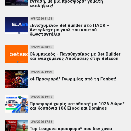
ένταση, με μια προσφορά* γεμάτη
εκπλήξεις!
6/8/2026 11:58
«Ενισχυμένο» Bet Builder στο ΠΑΟΚ –
Άντερλεχτ με γκολ του καυτού
Κωνσταντέλια
3/6/2026 00:05
Ολυμπιακός - Παναθηναϊκός με Bet Builder
και Ενισχυμένες Αποδόσεις στην Betsson
2/6/2026 19:28
x4 Προσφορά* Γνωριμίας από τη Fonbet!
2/6/2026 19:19
Προσφορά χωρίς κατάθεση* με 1026 Δώρα*
και Κουπόνια 10€ Efood και Dominos
2/6/2026 17:38
Top Leagues προσφορά* που δεν χάνει