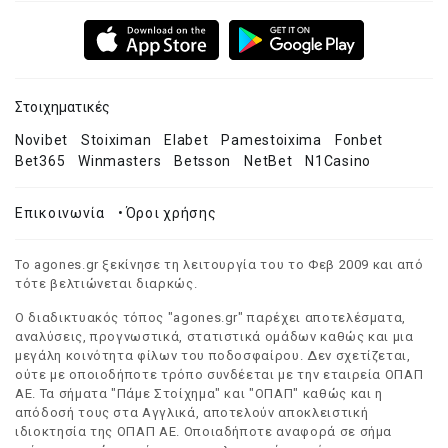
Στοιχηματικές
Novibet
Stoiximan
Elabet
Pamestoixima
Fonbet
Bet365
Winmasters
Betsson
NetBet
N1Casino
Επικοινωνία
•
Όροι χρήσης
Το agones.gr ξεκίνησε τη λειτουργία του το Φεβ 2009 και από
τότε βελτιώνεται διαρκώς.
Ο διαδικτυακός τόπος "agones.gr" παρέχει αποτελέσματα,
αναλύσεις, προγνωστικά, στατιστικά ομάδων καθώς και μια
μεγάλη κοινότητα φίλων του ποδοσφαίρου. Δεν σχετίζεται,
ούτε με οποιοδήποτε τρόπο συνδέεται με την εταιρεία ΟΠΑΠ
ΑΕ. Τα σήματα "Πάμε Στοίχημα" και "ΟΠΑΠ" καθώς και η
απόδοσή τους στα Αγγλικά, αποτελούν αποκλειστική
ιδιοκτησία της ΟΠΑΠ ΑΕ. Οποιαδήποτε αναφορά σε σήμα