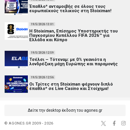
Έπαθλο* ανταμοιβής σε όλους τους
ευρωπαϊκούς τελικούς στη Stoiximan!
19/5/2026 13:01
Η Stoiximan, Επίσημος Υποστηρικτής του
Παγκοσμίου Κυπέλλου FIFA 2026™ για
Ελλάδα και Κύπρο
19/5/2026 12:59
Τσέλσι – Τότεναμ: με 0% γκανιότα η
λονδρέζικη μάχη Ευρώπης και παραμονής
19/5/2026 12:56
Οι Τρίτες στη Stoiximan φέρνουν διπλό
έπαθλο* σε Live Casino και Στοίχημα!
Δείτε την desktop έκδοση του agones.gr
© AGONES.GR 2009 - 2026