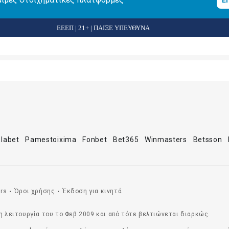
ΕΕΕΠ | 21+ | ΠΑΙΞΕ ΥΠΕΥΘΥΝΑ
Elabet
Pamestoixima
Fonbet
Bet365
Winmasters
Betsson
rs
Όροι χρήσης
Έκδοση για κινητά
•
•
η λειτουργία του το Φεβ 2009 και από τότε βελτιώνεται διαρκώς.