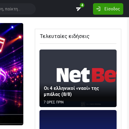
4
Είσοδος
Τελευταίες ειδήσεις
Οι 4 ελληνικοί «ναοί» της
μπάλας (8/8)
7 ΩΡΕΣ ΠΡΙΝ