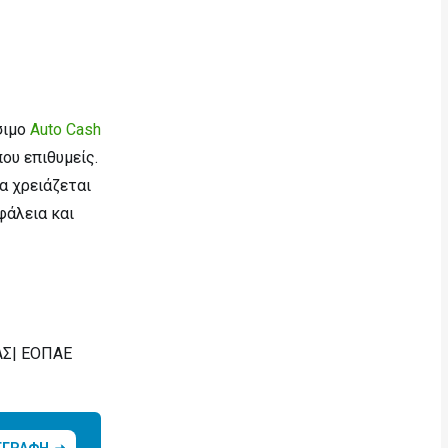
σιμο
Auto Cash
ου επιθυμείς.
α χρειάζεται
φάλεια και
ΑΣ| ΕΟΠΑΕ
ΓΓΡΑΦΗ