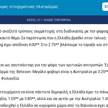
μιμες στοιχηματικές πλατφόρμες
Ε
ΕΕΕΠ | 21+ | ΠΑΙΞΕ ΥΠΕΥΘΥΝΑ
ό αναζητά τρόπους συμμετοχής στη διαδικασία, με την ψηφοφ
καυτό θέμα. Σε περίπτωση που η Ελλάδα βρεθεί στον τελικό, 
ing έχει απόδοση 4.00**. Στο 2.75** βλέπουμε το Ισραήλ και στ
αι ως αουτσάιντερ για την ψήφο των κριτικών επιτροπών. Έ
όρμα της Betsson. Μεγάλο φαβορί είναι η Αυστραλία με 3.25*
 Φινλανδία.
στοιχήματα να είναι πάντοτε δημοφιλή, η Ελλάδα έχει το πάν
ία, 1.20** με 3.85**, αλλά και σε αυτήν με την Αυστραλία: 1.45
ναδειχθεί η Ελλάδα σε κορυφαία χώρα από τα Βαλκάνια έχει 