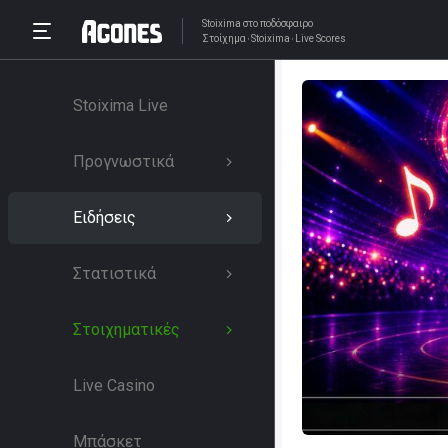
Stoixima
στο ποδόσφαιρο
Στοίχημα
Stoixima
Live Scores
Stoixima Live
Προγνωστικά
Ειδήσεις
Στατιστικά
Στοιχηματικές
Live Casino
Μπάσκετ