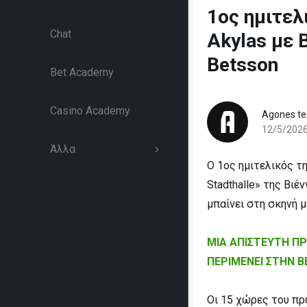
1ος ημιτελι
Chat
Akylas με 
Betsson
Bet Academy
Casino Academy
Agones t
12/5/202
Άλλα
Ο 1ος ημιτελικός τη
Stadthalle» της Βιέ
μπαίνει στη σκηνή μ
ΜΙΑ ΑΠΙΣΤΕΥΤΗ ΠΡ
ΠΕΡΙΜΕΝΕΙ ΣΤΗΝ 
Οι 15 χώρες του πρ