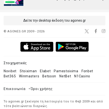
Δείτε την desktop έκδοση του agones.gr
© AGONES.GR 2009 - 2026
Στοιχηματικές
Novibet
Stoiximan
Elabet
Pamestoixima
Fonbet
Bet365
Winmasters
Betsson
NetBet
N1Casino
Επικοινωνία
•
Όροι χρήσης
Το agones.gr ξεκίνησε τη λειτουργία του το Φεβ 2009 και από
τότε βελτιώνεται διαρκώς.