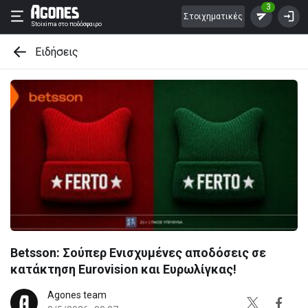
3
Στοιχηματικές
Stoixima
στο ποδόσφαιρο
Ειδήσεις
Betsson: Σούπερ Ενισχυμένες αποδόσεις σε
κατάκτηση Εurovision και Ευρωλίγκας!
Agones team