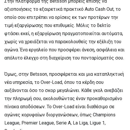
Στην πλατφόρμα της Betsson μπορείς επίσης να
αξιοποιήσεις το εξαιρετικά πρακτικό Auto Cash Out, το
οποίο σου επιτρέπει να ορίσεις εκ των προτέρων την
τιμή εξαργύρωσης που επιθυμείς. Μόλις το δελτίο
φτάσει εκεί, η εξαργύρωση πραγματοποιείται αυτόματα,
χωρίς να χρειάζεται να παρακολουθείς την εξέλιξη του
αγώνα. Ένα εργαλείο που προσφέρει άνεση, ασφάλεια και
απόλυτο έλεγχο στη διαχείριση του πονταρίσματός σου.
Όμως, στην Betsson, προσφέρεται και μια καταπληκτική
νέα υπηρεσία, το Over-Load, όπου τα κέρδη σου
αυξάνονται όσο το σκορ μεγαλώνει. Κάθε γκολ ανεβάζει
την πληρωμή σου, ακολουθώντας έναν προκαθορισμένο
πίνακα αποδόσεων. Το Over-Load είναι διαθέσιμο σε
αγώνες κορυφαίων διοργανώσεων, όπως Champions
League, Premier League, Serie A, La Liga, Ligue 1,