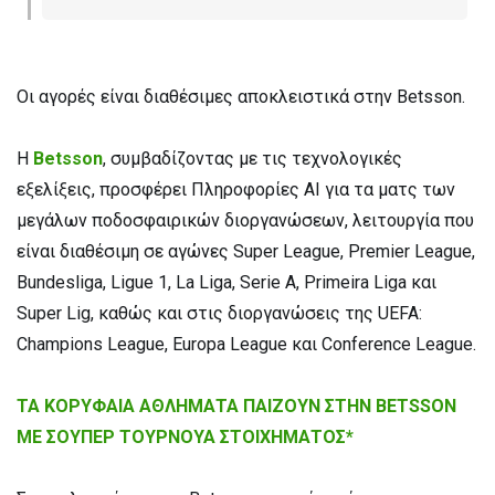
Οι αγορές είναι διαθέσιμες αποκλειστικά στην Betsson.
Η
Betsson
, συμβαδίζοντας με τις τεχνολογικές
εξελίξεις, προσφέρει Πληροφορίες AI για τα ματς των
μεγάλων ποδοσφαιρικών διοργανώσεων, λειτουργία που
είναι διαθέσιμη σε αγώνες Super League, Premier League,
Bundesliga, Ligue 1, La Liga, Serie A, Primeira Liga και
Super Lig, καθώς και στις διοργανώσεις της UEFA:
Champions League, Europa League και Conference League.
ΤΑ ΚΟΡΥΦΑΙΑ ΑΘΛΗΜΑΤΑ ΠΑΙΖΟΥΝ ΣΤΗΝ BETSSON
ΜΕ ΣΟΥΠΕΡ ΤΟΥΡΝΟΥΑ ΣΤΟΙΧΗΜΑΤΟΣ*