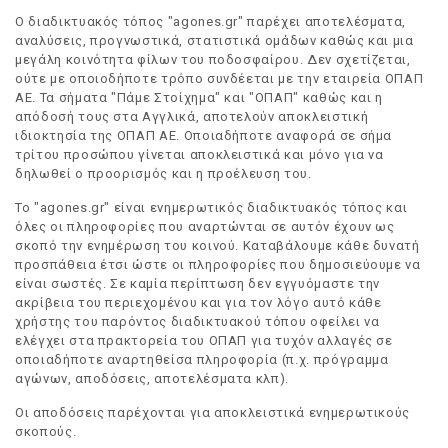
Ο διαδικτυακός τόπος "agones.gr" παρέχει αποτελέσματα,
αναλύσεις, προγνωστικά, στατιστικά ομάδων καθώς και μια
μεγάλη κοινότητα φίλων του ποδοσφαίρου. Δεν σχετίζεται,
ούτε με οποιοδήποτε τρόπο συνδέεται με την εταιρεία ΟΠΑΠ
ΑΕ. Τα σήματα "Πάμε Στοίχημα" και "ΟΠΑΠ" καθώς και η
απόδοσή τους στα Αγγλικά, αποτελούν αποκλειστική
ιδιοκτησία της ΟΠΑΠ ΑΕ. Οποιαδήποτε αναφορά σε σήμα
τρίτου προσώπου γίνεται αποκλειστικά και μόνο για να
δηλωθεί ο προορισμός και η προέλευση του.
Το "agones.gr" είναι ενημερωτικός διαδικτυακός τόπος και
όλες οι πληροφορίες που αναρτώνται σε αυτόν έχουν ως
σκοπό την ενημέρωση του κοινού. Καταβάλουμε κάθε δυνατή
προσπάθεια έτσι ώστε οι πληροφορίες που δημοσιεύουμε να
είναι σωστές. Σε καμία περίπτωση δεν εγγυόμαστε την
ακρίβεια του περιεχομένου και για τον λόγο αυτό κάθε
χρήστης του παρόντος διαδικτυακού τόπου οφείλει να
ελέγχει στα πρακτορεία του ΟΠΑΠ για τυχόν αλλαγές σε
οποιαδήποτε αναρτηθείσα πληροφορία (π.χ. πρόγραμμα
αγώνων, αποδόσεις, αποτελέσματα κλπ).
Οι αποδόσεις παρέχονται για αποκλειστικά ενημερωτικούς
σκοπούς.