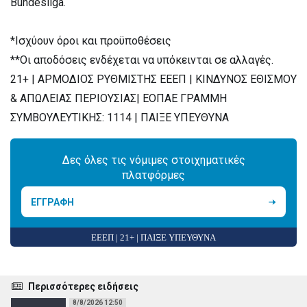
Bundesliga.
*Ισχύουν όροι και προϋποθέσεις
**Οι αποδόσεις ενδέχεται να υπόκεινται σε αλλαγές.
21+ | ΑΡΜΟΔΙΟΣ ΡΥΘΜΙΣΤΗΣ ΕΕΕΠ | ΚΙΝΔΥΝΟΣ ΕΘΙΣΜΟΥ
& ΑΠΩΛΕΙΑΣ ΠΕΡΙΟΥΣΙΑΣ| ΕΟΠΑΕ ΓΡΑΜΜΗ
ΣΥΜΒΟΥΛΕΥΤΙΚΗΣ: 1114 | ΠΑΙΞΕ ΥΠΕΥΘΥΝΑ
Δες όλες τις νόμιμες στοιχηματικές
πλατφόρμες
ΕΓΓΡΑΦΗ
ΕΕΕΠ | 21+ | ΠΑΙΞΕ ΥΠΕΥΘΥΝΑ
Περισσότερες ειδήσεις
8/8/2026 12:50