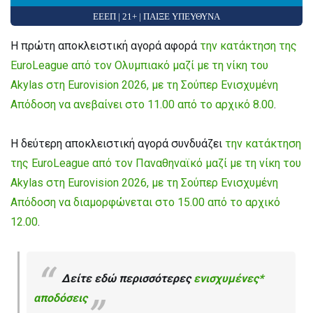
ΕΕΕΠ | 21+ | ΠΑΙΞΕ ΥΠΕΥΘΥΝΑ
Η πρώτη αποκλειστική αγορά αφορά
την κατάκτηση της
EuroLeague από τον Ολυμπιακό μαζί με τη νίκη του
Akylas στη Eurovision 2026, με τη Σούπερ Ενισχυμένη
Απόδοση να ανεβαίνει στο 11.00 από το αρχικό 8.00
.
Η δεύτερη αποκλειστική αγορά συνδυάζει
την κατάκτηση
της EuroLeague από τον Παναθηναϊκό μαζί με τη νίκη του
Akylas στη Eurovision 2026, με τη Σούπερ Ενισχυμένη
Απόδοση να διαμορφώνεται στο 15.00 από το αρχικό
12.00
.
Δείτε εδώ περισσότερες
ενισχυμένες*
αποδόσεις