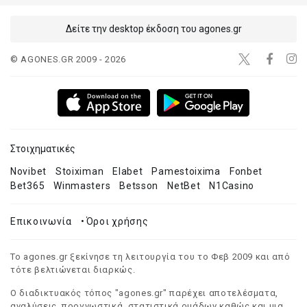
Δείτε την desktop έκδοση του agones.gr
© AGONES.GR 2009 - 2026
Στοιχηματικές
Novibet
Stoiximan
Elabet
Pamestoixima
Fonbet
Bet365
Winmasters
Betsson
NetBet
N1Casino
Επικοινωνία
•
Όροι χρήσης
Το agones.gr ξεκίνησε τη λειτουργία του το Φεβ 2009 και από
τότε βελτιώνεται διαρκώς.
Ο διαδικτυακός τόπος "agones.gr" παρέχει αποτελέσματα,
αναλύσεις, προγνωστικά, στατιστικά ομάδων καθώς και μια