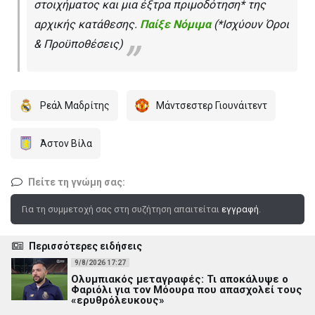
στοιχήματος και μια έξτρα πριμοδότηση* της
αρχικής κατάθεσης.
Παίξε Νόμιμα
(*Iσχύουν Όροι
& Προϋποθέσεις)
Ρεάλ Μαδρίτης
Μάντσεστερ Γιουνάιτεντ
Άστον Βίλα
Πείτε τη γνώμη σας:
Για τη συμμετοχή σας στη συζήτηση απαιτείται
εγγραφή
.
Περισσότερες ειδήσεις
9/8/2026 17:27
Ολυμπιακός μεταγραφές: Τι αποκάλυψε ο
Φαριόλι για τον Μόουρα που απασχολεί τους
«ερυθρόλευκους»