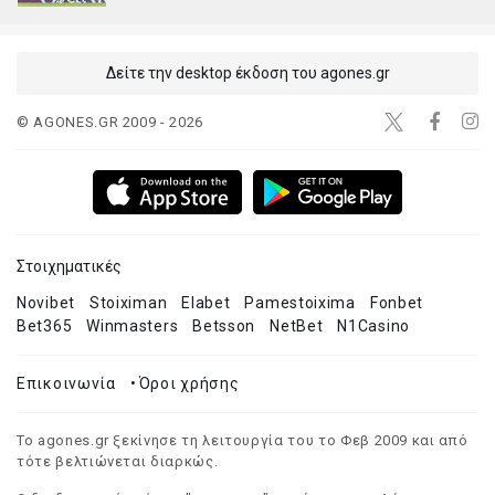
Δείτε την desktop έκδοση του agones.gr
© AGONES.GR 2009 - 2026
Στοιχηματικές
Novibet
Stoiximan
Elabet
Pamestoixima
Fonbet
Bet365
Winmasters
Betsson
NetBet
N1Casino
Επικοινωνία
•
Όροι χρήσης
Το agones.gr ξεκίνησε τη λειτουργία του το Φεβ 2009 και από
τότε βελτιώνεται διαρκώς.