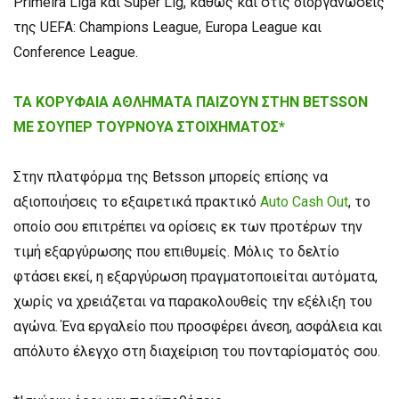
Primeira Liga και Super Lig, καθώς και στις διοργανώσεις
της UEFA: Champions League, Europa League και
Conference League.
ΤΑ ΚΟΡΥΦΑΙΑ ΑΘΛΗΜΑΤΑ ΠΑΙΖΟΥΝ ΣΤΗΝ BETSSON
ΜΕ ΣΟΥΠΕΡ ΤΟΥΡΝΟΥΑ ΣΤΟΙΧΗΜΑΤΟΣ*
Στην πλατφόρμα της Betsson μπορείς επίσης να
αξιοποιήσεις το εξαιρετικά πρακτικό
Auto Cash Out
, το
οποίο σου επιτρέπει να ορίσεις εκ των προτέρων την
τιμή εξαργύρωσης που επιθυμείς. Μόλις το δελτίο
φτάσει εκεί, η εξαργύρωση πραγματοποιείται αυτόματα,
χωρίς να χρειάζεται να παρακολουθείς την εξέλιξη του
αγώνα. Ένα εργαλείο που προσφέρει άνεση, ασφάλεια και
απόλυτο έλεγχο στη διαχείριση του πονταρίσματός σου.