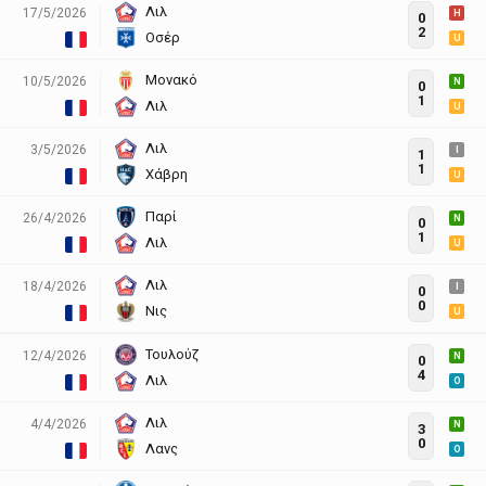
Λιλ
17/5/2026
H
0
2
Οσέρ
U
Μονακό
10/5/2026
N
0
1
Λιλ
U
Λιλ
3/5/2026
I
1
1
Χάβρη
U
Παρί
26/4/2026
N
0
1
Λιλ
U
Λιλ
18/4/2026
I
0
0
Νις
U
Τουλούζ
12/4/2026
N
0
4
Λιλ
O
Λιλ
4/4/2026
N
3
0
Λανς
O