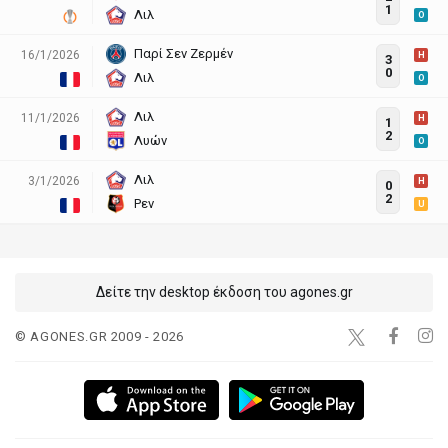
1
Λιλ
O
Παρί Σεν Ζερμέν
16/1/2026
H
3
0
Λιλ
O
Λιλ
11/1/2026
H
1
2
Λυών
O
Λιλ
3/1/2026
H
0
2
Ρεν
U
Δείτε την desktop έκδοση του agones.gr
© AGONES.GR 2009 - 2026