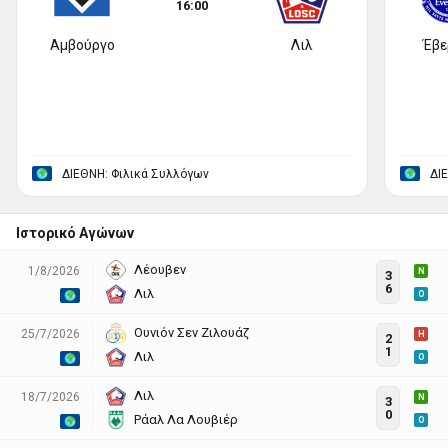
16:00
Αμβούργο
Λιλ
Έβε
ΔΙΕΘΝΗ: Φιλικά Συλλόγων
ΔΙ
Ιστορικό Αγώνων
Λέουβεν
1/8/2026
N
3
6
Λιλ
O
Ουνιόν Σεν Ζιλουάζ
25/7/2026
H
2
1
Λιλ
O
Λιλ
18/7/2026
N
3
0
Ράαλ Λα Λουβιέρ
O