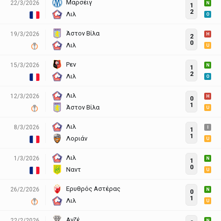
Μαρσέιγ
22/3/2026
N
1
2
Λιλ
O
Άστον Βίλα
19/3/2026
H
2
0
Λιλ
U
Ρεν
15/3/2026
N
1
2
Λιλ
O
Λιλ
12/3/2026
H
0
1
Άστον Βίλα
U
Λιλ
8/3/2026
I
1
1
Λοριάν
U
Λιλ
1/3/2026
N
1
0
Ναντ
U
Ερυθρός Αστέρας
26/2/2026
N
0
1
Λιλ
U
Ανζέ
22/2/2026
N