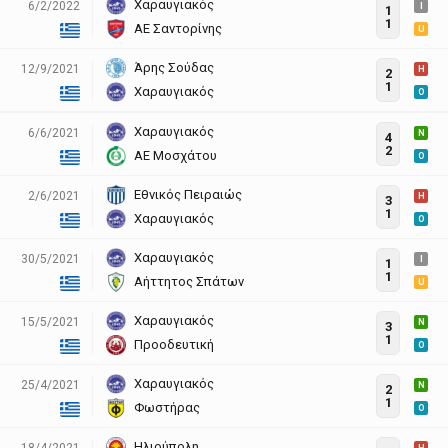
Χαραυγιακός
6/2/2022
I
1
1
ΑΕ Σαντορίνης
U
Άρης Σούδας
12/9/2021
H
2
1
Χαραυγιακός
O
Χαραυγιακός
6/6/2021
N
4
2
ΑΕ Μοσχάτου
O
Εθνικός Πειραιώς
2/6/2021
H
3
1
Χαραυγιακός
O
Χαραυγιακός
30/5/2021
I
1
1
Αήττητος Σπάτων
U
Χαραυγιακός
15/5/2021
N
3
1
Προοδευτική
O
Χαραυγιακός
25/4/2021
N
2
1
Φωστήρας
O
Ηλιούπολη
18/4/2021