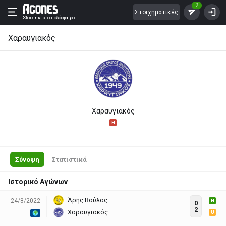
2
Στοιχηματικές
Stoixima
στο ποδόσφαιρο
Χαραυγιακός
Χαραυγιακός
H
Σύνοψη
Στατιστικά
Ιστορικό Αγώνων
Άρης Βούλας
24/8/2022
N
0
2
Χαραυγιακός
U