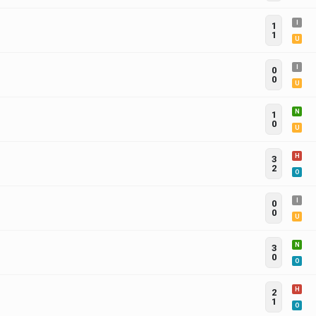
I
1
1
U
I
0
0
U
N
1
0
U
H
3
2
O
I
0
0
U
N
3
0
O
H
2
1
O