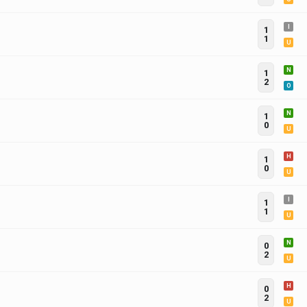
I
1
1
U
N
1
2
O
N
1
0
U
H
1
0
U
I
1
1
U
N
0
2
U
H
0
2
U