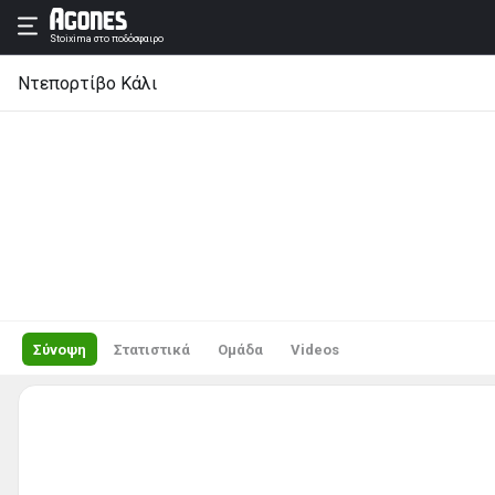
Stoixima
στο ποδόσφαιρο
Ντεπορτίβο Κάλι
Σύνοψη
Στατιστικά
Ομάδα
Videos