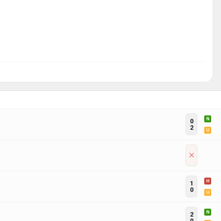
N
0
2
U
H
1
0
U
N
2
0