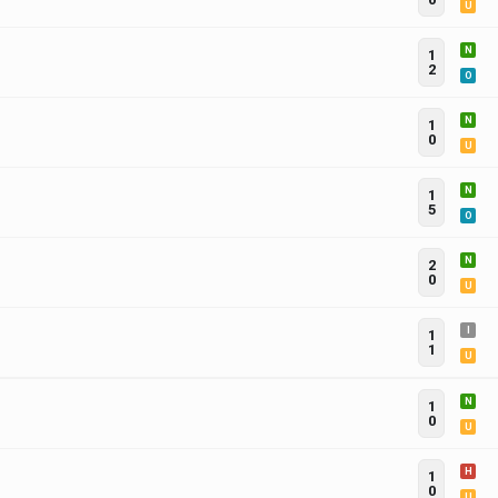
U
N
1
2
O
N
1
0
U
N
1
5
O
N
2
0
U
I
1
1
U
N
1
0
U
H
1
0
U