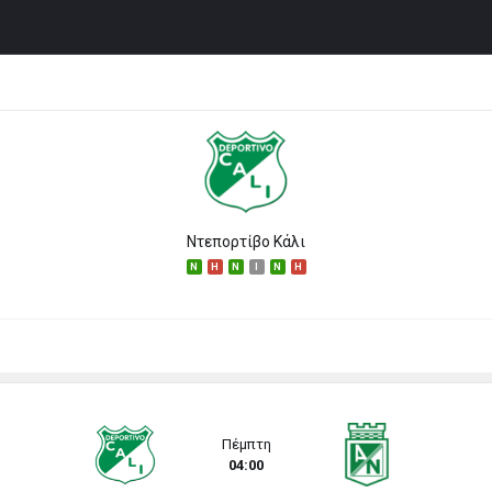
Ντεπορτίβο Κάλι
N
H
N
I
N
H
Πέμπτη
04:00