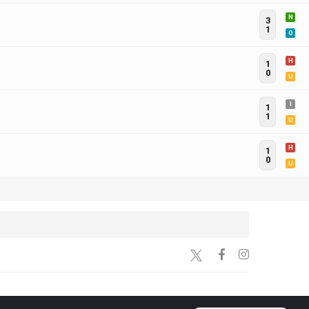
N
3
1
O
H
1
0
U
I
1
1
U
H
1
0
U