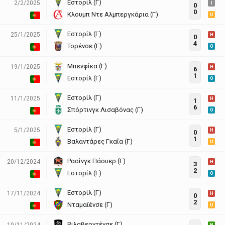
Εστορίλ (Γ)
2/2/2025
I
0
0
Κλουμπ Ντε Αλμπεργκάρια (Γ)
U
Εστορίλ (Γ)
25/1/2025
H
0
4
Τορένσε (Γ)
O
Μπενφίκα (Γ)
19/1/2025
H
6
1
Εστορίλ (Γ)
O
Εστορίλ (Γ)
11/1/2025
H
1
6
Σπόρτινγκ Λισαβόνας (Γ)
O
Εστορίλ (Γ)
5/1/2025
H
0
1
Βαλαντάρες Γκαΐα (Γ)
U
Ρασίνγκ Πάουερ (Γ)
20/12/2024
H
3
2
Εστορίλ (Γ)
O
Εστορίλ (Γ)
17/11/2024
H
0
2
Νταμαϊένσε (Γ)
U
Βιλαβερντένσε (Γ)
10/11/2024