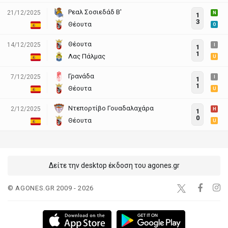
Ρεαλ Σοσιεδάδ Β'
21/12/2025
N
1
3
Θέουτα
O
Θέουτα
14/12/2025
I
1
1
Λας Πάλμας
U
Γρανάδα
7/12/2025
I
1
1
Θέουτα
U
Ντεπορτίβο Γουαδαλαχάρα
2/12/2025
H
1
0
Θέουτα
U
Δείτε την desktop έκδοση του agones.gr
© AGONES.GR 2009 - 2026