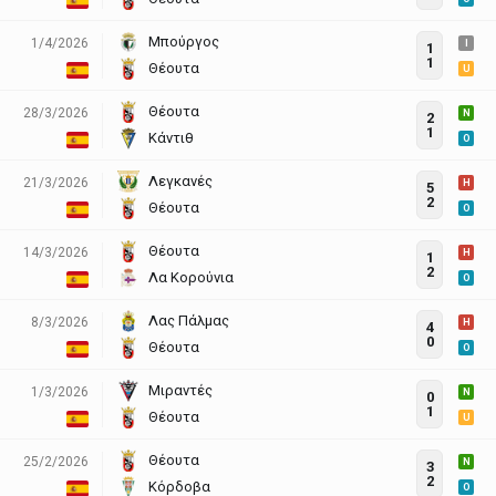
Μπούργος
1/4/2026
I
1
1
Θέουτα
U
Θέουτα
28/3/2026
N
2
1
Κάντιθ
O
Λεγκανές
21/3/2026
H
5
2
Θέουτα
O
Θέουτα
14/3/2026
H
1
2
Λα Κορούνια
O
Λας Πάλμας
8/3/2026
H
4
0
Θέουτα
O
Μιραντές
1/3/2026
N
0
1
Θέουτα
U
Θέουτα
25/2/2026
N
3
2
Κόρδοβα
O