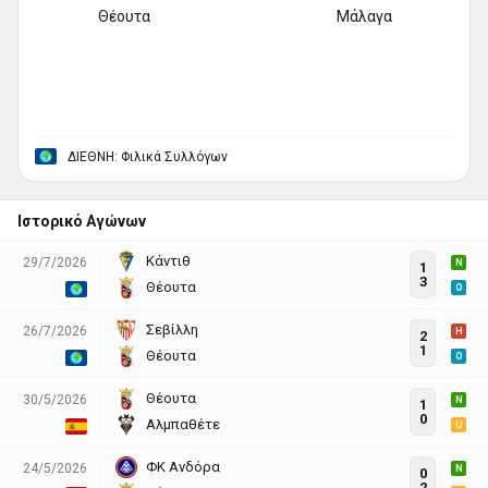
Θέουτα
Μάλαγα
ΔΙΕΘΝΗ: Φιλικά Συλλόγων
Ιστορικό Αγώνων
Κάντιθ
29/7/2026
N
1
3
Θέουτα
O
Σεβίλλη
26/7/2026
H
2
1
Θέουτα
O
Θέουτα
30/5/2026
N
1
0
Αλμπαθέτε
U
ΦΚ Ανδόρα
24/5/2026
N
0
2