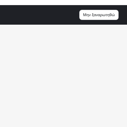
Μην ξαναρωτηθώ
μεγάλη κοινότητα φίλων του ποδοσφαίρου. Δεν
ώς και η απόδοσή τους στα Αγγλικά, αποτελούν
ια να δηλωθεί ο προορισμός και η προέλευση του.
οπό την ενημέρωση του κοινού. Καταβάλουμε κάθε
ν ακρίβεια του περιεχομένου και για τον λόγο αυτό
ποιαδήποτε αναρτηθείσα πληροφορία (π.χ. πρόγραμμα