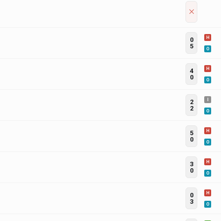
H
0
5
O
H
4
0
O
I
2
2
O
H
5
0
O
H
3
0
O
H
0
3
O