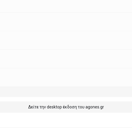
Δείτε την desktop έκδοση του agones.gr