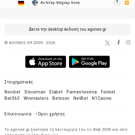
1
Αν Ντερ Φάχνερ Χούε
U
Δείτε την desktop έκδοση του agones.gr
© AGONES.GR 2009 - 2026
Στοιχηματικές
Novibet
Stoiximan
Elabet
Pamestoixima
Fonbet
Bet365
Winmasters
Betsson
NetBet
N1Casino
Επικοινωνία
•
Όροι χρήσης
Το agones.gr ξεκίνησε τη λειτουργία του το Φεβ 2009 και από