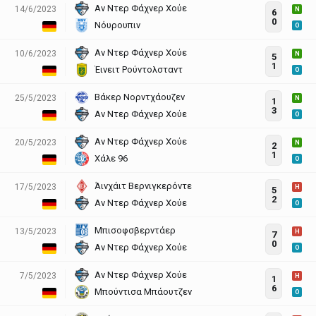
Αν Ντερ Φάχνερ Χούε
14/6/2023
N
6
0
Νόυρουπιν
O
Αν Ντερ Φάχνερ Χούε
10/6/2023
N
5
1
Έινειτ Ρούντολσταντ
O
Βάκερ Νορντχάουζεν
25/5/2023
N
1
3
Αν Ντερ Φάχνερ Χούε
O
Αν Ντερ Φάχνερ Χούε
20/5/2023
N
2
1
Χάλε 96
O
Άινχάιτ Βερνιγκερόντε
17/5/2023
H
5
2
Αν Ντερ Φάχνερ Χούε
O
Μπισοφσβερντάερ
13/5/2023
H
7
0
Αν Ντερ Φάχνερ Χούε
O
Αν Ντερ Φάχνερ Χούε
7/5/2023
H
1
6
Μπούντισα Μπάουτζεν
O