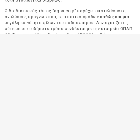
τότε βελτιώνεται διαρκώς.
Ο διαδικτυακός τόπος "agones.gr" παρέχει αποτελέσματα,
αναλύσεις, προγνωστικά, στατιστικά ομάδων καθώς και μια
μεγάλη κοινότητα φίλων του ποδοσφαίρου. Δεν σχετίζεται,
ούτε με οποιοδήποτε τρόπο συνδέεται με την εταιρεία ΟΠΑΠ
ΑΕ. Τα σήματα "Πάμε Στοίχημα" και "ΟΠΑΠ" καθώς και η
απόδοσή τους στα Αγγλικά, αποτελούν αποκλειστική
ιδιοκτησία της ΟΠΑΠ ΑΕ. Οποιαδήποτε αναφορά σε σήμα
τρίτου προσώπου γίνεται αποκλειστικά και μόνο για να
δηλωθεί ο προορισμός και η προέλευση του.
Το "agones.gr" είναι ενημερωτικός διαδικτυακός τόπος και
όλες οι πληροφορίες που αναρτώνται σε αυτόν έχουν ως
σκοπό την ενημέρωση του κοινού. Καταβάλουμε κάθε δυνατή
προσπάθεια έτσι ώστε οι πληροφορίες που δημοσιεύουμε να
είναι σωστές. Σε καμία περίπτωση δεν εγγυόμαστε την
ακρίβεια του περιεχομένου και για τον λόγο αυτό κάθε
χρήστης του παρόντος διαδικτυακού τόπου οφείλει να
ελέγχει στα πρακτορεία του ΟΠΑΠ για τυχόν αλλαγές σε
οποιαδήποτε αναρτηθείσα πληροφορία (π.χ. πρόγραμμα
αγώνων, αποδόσεις, αποτελέσματα κλπ).
Οι αποδόσεις παρέχονται για αποκλειστικά ενημερωτικούς
σκοπούς.