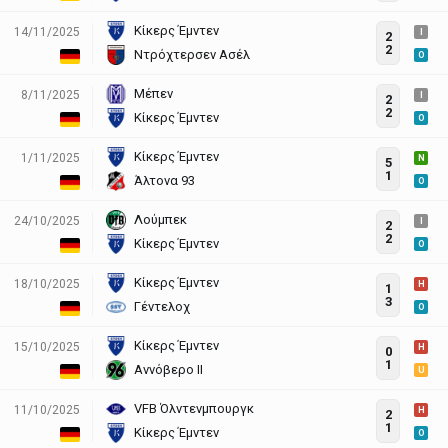
Κίκερς Έμντεν
14/11/2025
I
2
2
Ντρόχτερσεν Ασέλ
O
Μέπεν
8/11/2025
I
2
2
Κίκερς Έμντεν
O
Κίκερς Έμντεν
1/11/2025
N
5
1
Άλτονα 93
O
Λούμπεκ
24/10/2025
I
2
2
Κίκερς Έμντεν
O
Κίκερς Έμντεν
18/10/2025
H
1
3
Γέντελοχ
O
Κίκερς Έμντεν
15/10/2025
H
0
1
Αννόβερο ΙΙ
U
VFB Όλντενμπουργκ
11/10/2025
H
2
1
Κίκερς Έμντεν
O