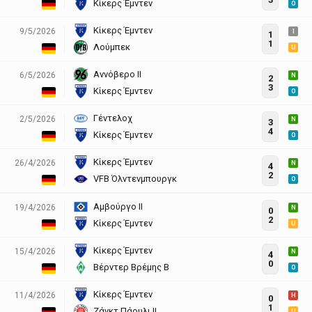
Κίκερς Έμντεν
O
Κίκερς Έμντεν
9/5/2026
I
1
1
Λούμπεκ
U
Αννόβερο ΙΙ
6/5/2026
N
2
3
Κίκερς Έμντεν
O
Γέντελοχ
2/5/2026
N
3
4
Κίκερς Έμντεν
O
Κίκερς Έμντεν
26/4/2026
N
4
2
VFB Όλντενμπουργκ
O
Αμβούργο ΙΙ
19/4/2026
N
0
2
Κίκερς Έμντεν
U
Κίκερς Έμντεν
15/4/2026
N
4
0
Βέρντερ Βρέμης Β
O
Κίκερς Έμντεν
11/4/2026
H
0
1
Ζάνκτ Πάουλι ΙΙ
U