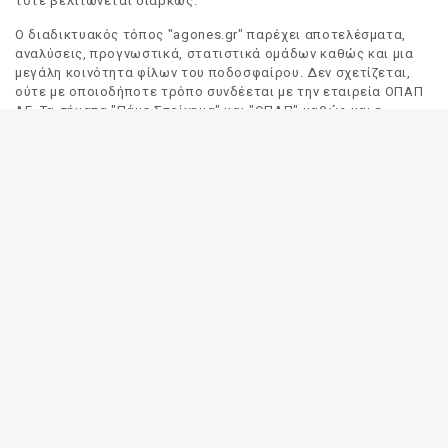
τότε βελτιώνεται διαρκώς.
Ο διαδικτυακός τόπος "agones.gr" παρέχει αποτελέσματα,
αναλύσεις, προγνωστικά, στατιστικά ομάδων καθώς και μια
μεγάλη κοινότητα φίλων του ποδοσφαίρου. Δεν σχετίζεται,
ούτε με οποιοδήποτε τρόπο συνδέεται με την εταιρεία ΟΠΑΠ
ΑΕ. Τα σήματα "Πάμε Στοίχημα" και "ΟΠΑΠ" καθώς και η
απόδοσή τους στα Αγγλικά, αποτελούν αποκλειστική
ιδιοκτησία της ΟΠΑΠ ΑΕ. Οποιαδήποτε αναφορά σε σήμα
τρίτου προσώπου γίνεται αποκλειστικά και μόνο για να
δηλωθεί ο προορισμός και η προέλευση του.
Το "agones.gr" είναι ενημερωτικός διαδικτυακός τόπος και
όλες οι πληροφορίες που αναρτώνται σε αυτόν έχουν ως
σκοπό την ενημέρωση του κοινού. Καταβάλουμε κάθε δυνατή
προσπάθεια έτσι ώστε οι πληροφορίες που δημοσιεύουμε να
είναι σωστές. Σε καμία περίπτωση δεν εγγυόμαστε την
ακρίβεια του περιεχομένου και για τον λόγο αυτό κάθε
χρήστης του παρόντος διαδικτυακού τόπου οφείλει να
ελέγχει στα πρακτορεία του ΟΠΑΠ για τυχόν αλλαγές σε
οποιαδήποτε αναρτηθείσα πληροφορία (π.χ. πρόγραμμα
αγώνων, αποδόσεις, αποτελέσματα κλπ).
Οι αποδόσεις παρέχονται για αποκλειστικά ενημερωτικούς
σκοπούς.