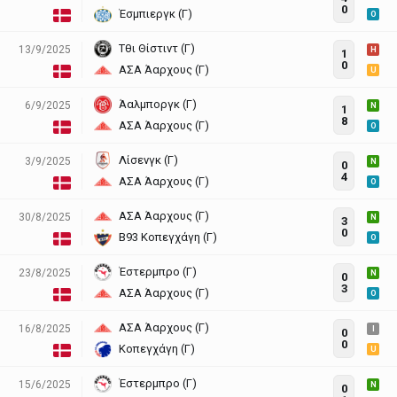
0
Έσμπιεργκ (Γ)
O
Τθι Θίστιντ (Γ)
13/9/2025
H
1
0
ΑΣΑ Άαρχους (Γ)
U
Άαλμποργκ (Γ)
6/9/2025
N
1
8
ΑΣΑ Άαρχους (Γ)
O
Λίσενγκ (Γ)
3/9/2025
N
0
4
ΑΣΑ Άαρχους (Γ)
O
ΑΣΑ Άαρχους (Γ)
30/8/2025
N
3
0
Β93 Κοπεγχάγη (Γ)
O
Έστερμπρο (Γ)
23/8/2025
N
0
3
ΑΣΑ Άαρχους (Γ)
O
ΑΣΑ Άαρχους (Γ)
16/8/2025
I
0
0
Κοπεγχάγη (Γ)
U
Έστερμπρο (Γ)
15/6/2025
N
0