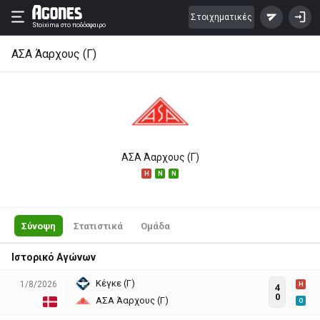
Στοιχηματικές
Stoixima
στο ποδόσφαιρο
ΑΣΑ Άαρχους (Γ)
ΑΣΑ Άαρχους (Γ)
H
N
N
Σύνοψη
Στατιστικά
Ομάδα
Ιστορικό Αγώνων
Κέγκε (Γ)
1/8/2026
H
4
0
ΑΣΑ Άαρχους (Γ)
O