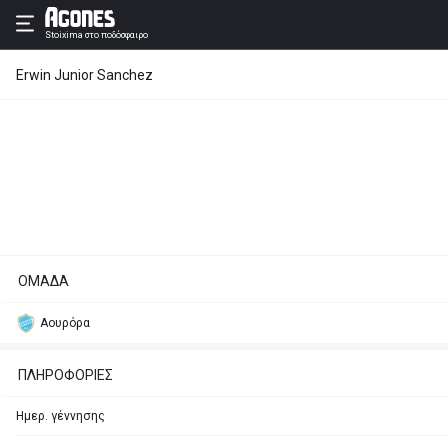
Stoixima
στο ποδόσφαιρο
Erwin Junior Sanchez
ΟΜΑΔΑ
Αουρόρα
ΠΛΗΡΟΦΟΡΙΕΣ
Ημερ. γέννησης