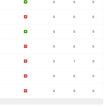
0
0
0
N
0
0
0
H
0
0
0
N
0
0
0
H
0
1
0
H
0
0
0
H
0
0
0
H