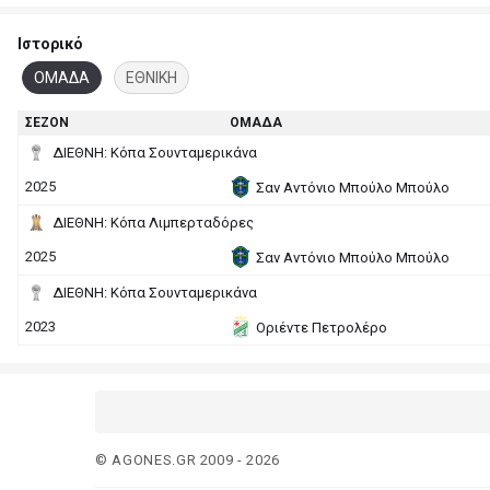
Ιστορικό
ΟΜΑΔΑ
ΕΘΝΙΚΗ
ΣΕΖΟΝ
ΟΜΑΔΑ
ΔΙΕΘΝΗ: Κόπα Σουνταμερικάνα
2025
Σαν Αντόνιο Μπούλο Μπούλο
ΔΙΕΘΝΗ: Κόπα Λιμπερταδόρες
2025
Σαν Αντόνιο Μπούλο Μπούλο
ΔΙΕΘΝΗ: Κόπα Σουνταμερικάνα
2023
Οριέντε Πετρολέρο
© AGONES.GR 2009 - 2026