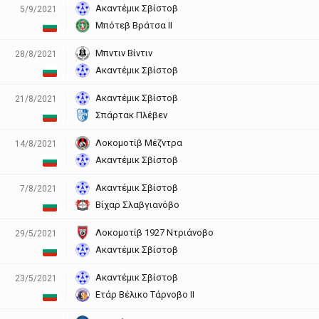
Ακαντέμικ Σβίστοβ
5/9/2021
Μπότεβ Βράτσα ΙΙ
Μπντιν Βίντιν
28/8/2021
Ακαντέμικ Σβίστοβ
Ακαντέμικ Σβίστοβ
21/8/2021
Σπάρτακ Πλέβεν
Λοκομοτίβ Μέζντρα
14/8/2021
Ακαντέμικ Σβίστοβ
Ακαντέμικ Σβίστοβ
7/8/2021
Βίχαρ Σλαβγιανόβο
Λοκομοτίβ 1927 Ντριάνοβο
29/5/2021
Ακαντέμικ Σβίστοβ
Ακαντέμικ Σβίστοβ
23/5/2021
Ετάρ Βέλικο Τάρνοβο ΙΙ