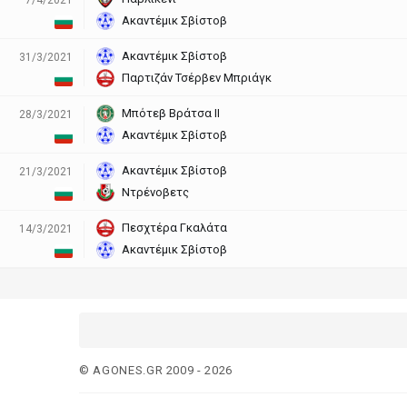
Ακαντέμικ Σβίστοβ
Ακαντέμικ Σβίστοβ
31/3/2021
Παρτιζάν Τσέρβεν Μπριάγκ
Μπότεβ Βράτσα ΙΙ
28/3/2021
Ακαντέμικ Σβίστοβ
Ακαντέμικ Σβίστοβ
21/3/2021
Ντρένοβετς
Πεσχτέρα Γκαλάτα
14/3/2021
Ακαντέμικ Σβίστοβ
© AGONES.GR 2009 - 2026