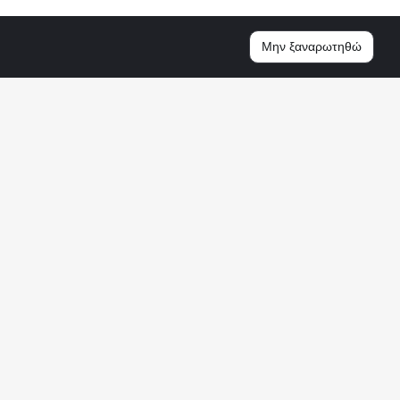
Μην ξαναρωτηθώ
μεγάλη κοινότητα φίλων του ποδοσφαίρου. Δεν
ώς και η απόδοσή τους στα Αγγλικά, αποτελούν
ια να δηλωθεί ο προορισμός και η προέλευση του.
οπό την ενημέρωση του κοινού. Καταβάλουμε κάθε
ν ακρίβεια του περιεχομένου και για τον λόγο αυτό
ποιαδήποτε αναρτηθείσα πληροφορία (π.χ. πρόγραμμα