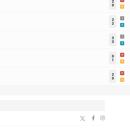
H
2
0
U
I
2
2
O
I
3
3
O
H
0
1
U
H
2
0
U