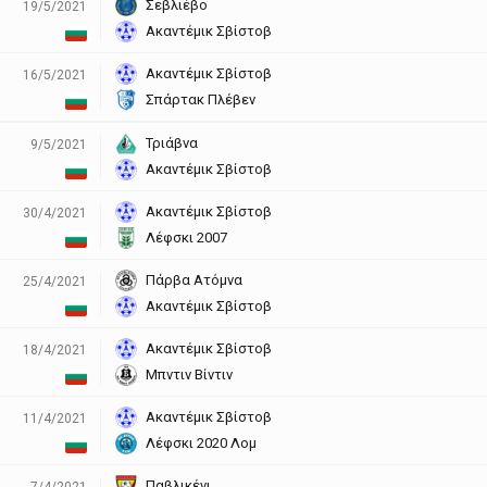
Σεβλιέβο
19/5/2021
Ακαντέμικ Σβίστοβ
Ακαντέμικ Σβίστοβ
16/5/2021
Σπάρτακ Πλέβεν
Τριάβνα
9/5/2021
Ακαντέμικ Σβίστοβ
Ακαντέμικ Σβίστοβ
30/4/2021
Λέφσκι 2007
Πάρβα Ατόμνα
25/4/2021
Ακαντέμικ Σβίστοβ
Ακαντέμικ Σβίστοβ
18/4/2021
Μπντιν Βίντιν
Ακαντέμικ Σβίστοβ
11/4/2021
Λέφσκι 2020 Λομ
Παβλικένι
7/4/2021