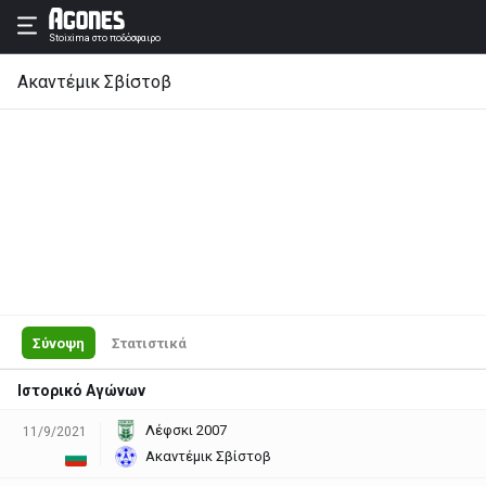
Stoixima
στο ποδόσφαιρο
Ακαντέμικ Σβίστοβ
Σύνοψη
Στατιστικά
Ιστορικό Αγώνων
Λέφσκι 2007
11/9/2021
Ακαντέμικ Σβίστοβ