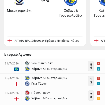
17:00
Μπερκχαμστέντ
Χάβαντ &
Χάβ
Γουοτερλούβιλ
Γουοτε
ΑΓΓΛΙΑ: NPL: Σάουθερν Πρέμιερ Ντιβίζιον: Νότος
ΑΓΓ
Ιστορικό Αγώνων
Σαλισμπέρι Σίτι
31/7/2026
H
5
0
Χάβαντ & Γουοτερλούβιλ
O
Χάβαντ & Γουοτερλούβιλ
25/4/2026
H
1
3
Γέιτ Τάουν
O
Πόουλ Τάουν
18/4/2026
H
2
0
Χάβαντ & Γουοτερλούβιλ
U