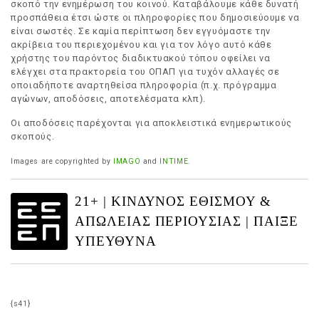
σκοπό την ενημέρωση του κοινού. Καταβάλουμε κάθε δυνατή
προσπάθεια έτσι ώστε οι πληροφορίες που δημοσιεύουμε να
είναι σωστές. Σε καμία περίπτωση δεν εγγυόμαστε την
ακρίβεια του περιεχομένου και για τον λόγο αυτό κάθε
χρήστης του παρόντος διαδικτυακού τόπου οφείλει να
ελέγχει στα πρακτορεία του ΟΠΑΠ για τυχόν αλλαγές σε
οποιαδήποτε αναρτηθείσα πληροφορία (π.χ. πρόγραμμα
αγώνων, αποδόσεις, αποτελέσματα κλπ).
Οι αποδόσεις παρέχονται για αποκλειστικά ενημερωτικούς
σκοπούς.
Images are copyrighted by
IMAGO
and
INTIME
.
21+ | ΚΙΝΔΥΝΟΣ ΕΘΙΣΜΟΥ &
ΑΠΩΛΕΙΑΣ ΠΕΡΙΟΥΣΙΑΣ | ΠΑΙΞΕ
ΥΠΕΥΘΥΝΑ
{s41}