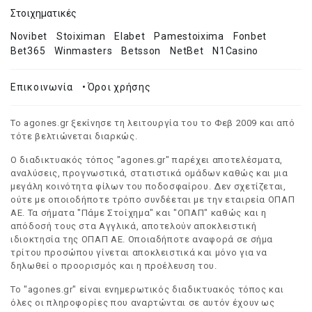
Στοιχηματικές
Novibet
Stoiximan
Elabet
Pamestoixima
Fonbet
Bet365
Winmasters
Betsson
NetBet
N1Casino
Επικοινωνία
•
Όροι χρήσης
Το agones.gr ξεκίνησε τη λειτουργία του το Φεβ 2009 και από
τότε βελτιώνεται διαρκώς.
Ο διαδικτυακός τόπος "agones.gr" παρέχει αποτελέσματα,
αναλύσεις, προγνωστικά, στατιστικά ομάδων καθώς και μια
μεγάλη κοινότητα φίλων του ποδοσφαίρου. Δεν σχετίζεται,
ούτε με οποιοδήποτε τρόπο συνδέεται με την εταιρεία ΟΠΑΠ
ΑΕ. Τα σήματα "Πάμε Στοίχημα" και "ΟΠΑΠ" καθώς και η
απόδοσή τους στα Αγγλικά, αποτελούν αποκλειστική
ιδιοκτησία της ΟΠΑΠ ΑΕ. Οποιαδήποτε αναφορά σε σήμα
τρίτου προσώπου γίνεται αποκλειστικά και μόνο για να
δηλωθεί ο προορισμός και η προέλευση του.
Το "agones.gr" είναι ενημερωτικός διαδικτυακός τόπος και
όλες οι πληροφορίες που αναρτώνται σε αυτόν έχουν ως