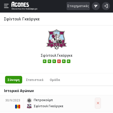
Στοιχηματικές
Stoixima
στο ποδόσφαιρο
Σφίντουλ Γκεόργκε
Σφίντουλ Γκεόργκε
N
N
N
H
N
N
Σύνοψη
Στατιστικά
Ομάδα
Ιστορικό Αγώνων
Πετροκούμπ
30/9/2023
Σφίντουλ Γκεόργκε