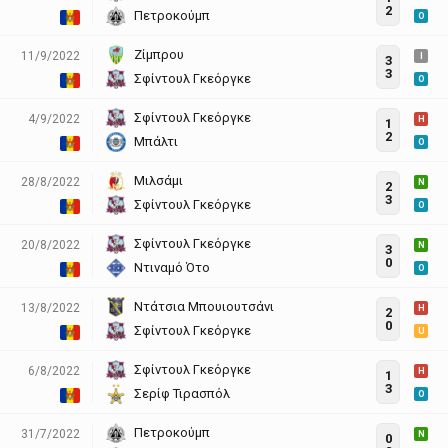
2
Πετροκούμπ
O
Ζίμπρου
11/9/2022
I
3
3
Σφίντουλ Γκεόργκε
O
Σφίντουλ Γκεόργκε
4/9/2022
H
1
2
Μπάλτι
O
Μιλσάμι
28/8/2022
N
2
3
Σφίντουλ Γκεόργκε
O
Σφίντουλ Γκεόργκε
20/8/2022
N
3
0
Ντιναμό Ότο
O
Ντάτσια Μπουιουτσάνι
13/8/2022
H
2
0
Σφίντουλ Γκεόργκε
U
Σφίντουλ Γκεόργκε
6/8/2022
H
1
3
Σερίφ Τιρασπόλ
O
Πετροκούμπ
31/7/2022
N
0