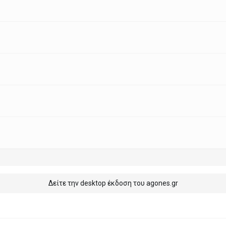
Δείτε την desktop έκδοση του agones.gr