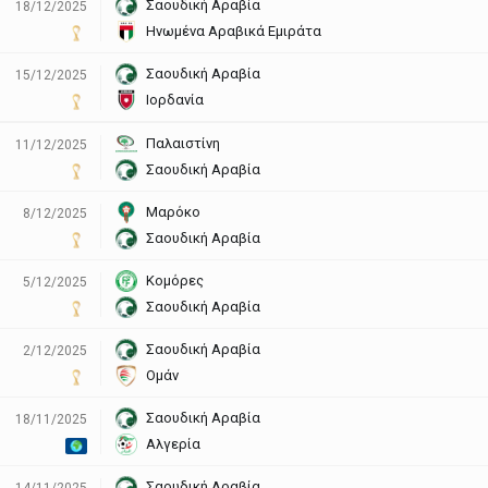
Σαουδική Αραβία
18/12/2025
Ηνωμένα Αραβικά Εμιράτα
Σαουδική Αραβία
15/12/2025
Ιορδανία
Παλαιστίνη
11/12/2025
Σαουδική Αραβία
Μαρόκο
8/12/2025
Σαουδική Αραβία
Κομόρες
5/12/2025
Σαουδική Αραβία
Σαουδική Αραβία
2/12/2025
Ομάν
Σαουδική Αραβία
18/11/2025
Αλγερία
Σαουδική Αραβία
14/11/2025