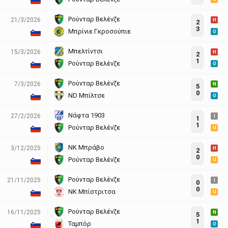
Ρούνταρ Βελένζε
21/3/2026
H
2
3
Μπρίνιε Γκροσούπιε
O
Μπελτίντσι
15/3/2026
H
2
1
Ρούνταρ Βελένζε
O
Ρούνταρ Βελένζε
7/3/2026
N
5
0
ND Μπίλτσε
O
Νάφτα 1903
27/2/2026
I
1
1
Ρούνταρ Βελένζε
U
ΝΚ Μπράβο
3/12/2025
H
2
0
Ρούνταρ Βελένζε
U
Ρούνταρ Βελένζε
21/11/2025
I
0
0
ΝΚ Μπίστριτσα
U
Ρούνταρ Βελένζε
16/11/2025
N
5
1
Ταμπόρ
O