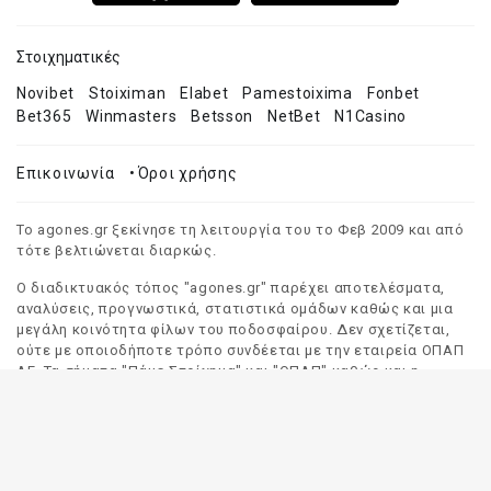
Στοιχηματικές
Novibet
Stoiximan
Elabet
Pamestoixima
Fonbet
Bet365
Winmasters
Betsson
NetBet
N1Casino
Επικοινωνία
•
Όροι χρήσης
Το agones.gr ξεκίνησε τη λειτουργία του το Φεβ 2009 και από
τότε βελτιώνεται διαρκώς.
Ο διαδικτυακός τόπος "agones.gr" παρέχει αποτελέσματα,
αναλύσεις, προγνωστικά, στατιστικά ομάδων καθώς και μια
μεγάλη κοινότητα φίλων του ποδοσφαίρου. Δεν σχετίζεται,
ούτε με οποιοδήποτε τρόπο συνδέεται με την εταιρεία ΟΠΑΠ
ΑΕ. Τα σήματα "Πάμε Στοίχημα" και "ΟΠΑΠ" καθώς και η
απόδοσή τους στα Αγγλικά, αποτελούν αποκλειστική
ιδιοκτησία της ΟΠΑΠ ΑΕ. Οποιαδήποτε αναφορά σε σήμα
τρίτου προσώπου γίνεται αποκλειστικά και μόνο για να
δηλωθεί ο προορισμός και η προέλευση του.