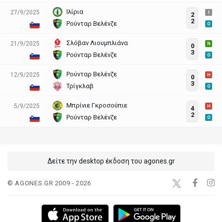
Ιλίρια
27/9/2025
I
2
2
Ρούνταρ Βελένζε
O
Σλόβαν Λιουμπλιάνα
21/9/2025
N
0
3
Ρούνταρ Βελένζε
O
Ρούνταρ Βελένζε
12/9/2025
H
0
3
Τρίγκλαβ
O
Μπρίνιε Γκροσούπιε
5/9/2025
H
4
2
Ρούνταρ Βελένζε
O
Δείτε την desktop έκδοση του agones.gr
© AGONES.GR 2009 - 2026