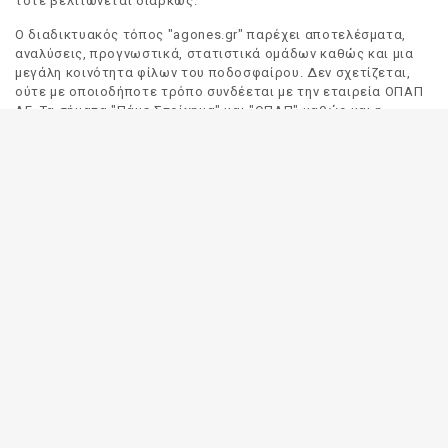
τότε βελτιώνεται διαρκώς.
Ο διαδικτυακός τόπος "agones.gr" παρέχει αποτελέσματα,
αναλύσεις, προγνωστικά, στατιστικά ομάδων καθώς και μια
μεγάλη κοινότητα φίλων του ποδοσφαίρου. Δεν σχετίζεται,
ούτε με οποιοδήποτε τρόπο συνδέεται με την εταιρεία ΟΠΑΠ
ΑΕ. Τα σήματα "Πάμε Στοίχημα" και "ΟΠΑΠ" καθώς και η
απόδοσή τους στα Αγγλικά, αποτελούν αποκλειστική
ιδιοκτησία της ΟΠΑΠ ΑΕ. Οποιαδήποτε αναφορά σε σήμα
τρίτου προσώπου γίνεται αποκλειστικά και μόνο για να
δηλωθεί ο προορισμός και η προέλευση του.
Το "agones.gr" είναι ενημερωτικός διαδικτυακός τόπος και
όλες οι πληροφορίες που αναρτώνται σε αυτόν έχουν ως
σκοπό την ενημέρωση του κοινού. Καταβάλουμε κάθε δυνατή
προσπάθεια έτσι ώστε οι πληροφορίες που δημοσιεύουμε να
είναι σωστές. Σε καμία περίπτωση δεν εγγυόμαστε την
ακρίβεια του περιεχομένου και για τον λόγο αυτό κάθε
χρήστης του παρόντος διαδικτυακού τόπου οφείλει να
ελέγχει στα πρακτορεία του ΟΠΑΠ για τυχόν αλλαγές σε
οποιαδήποτε αναρτηθείσα πληροφορία (π.χ. πρόγραμμα
αγώνων, αποδόσεις, αποτελέσματα κλπ).
Οι αποδόσεις παρέχονται για αποκλειστικά ενημερωτικούς
σκοπούς.