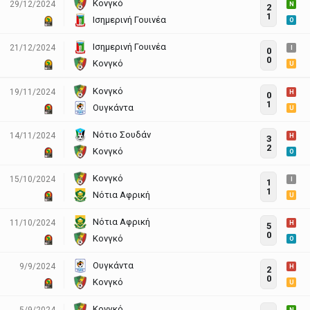
Κονγκό
29/12/2024
N
2
1
Ισημερινή Γουινέα
O
Ισημερινή Γουινέα
21/12/2024
I
0
0
Κονγκό
U
Κονγκό
19/11/2024
H
0
1
Ουγκάντα
U
Νότιο Σουδάν
14/11/2024
H
3
2
Κονγκό
O
Κονγκό
15/10/2024
I
1
1
Νότια Αφρική
U
Νότια Αφρική
11/10/2024
H
5
0
Κονγκό
O
Ουγκάντα
9/9/2024
H
2
0
Κονγκό
U
Κονγκό
5/9/2024