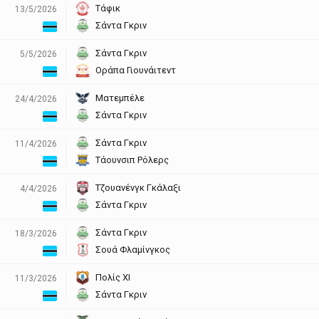
Τάφικ
13/5/2026
Σάντα Γκριν
Σάντα Γκριν
5/5/2026
Οράπα Γιουνάιτεντ
Ματεμπέλε
24/4/2026
Σάντα Γκριν
Σάντα Γκριν
11/4/2026
Τάουνσιπ Ρόλερς
Τζουανένγκ Γκάλαξι
4/4/2026
Σάντα Γκριν
Σάντα Γκριν
18/3/2026
Σουά Φλαμίνγκος
Πολίς ΧΙ
11/3/2026
Σάντα Γκριν