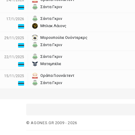
Σάντα Γκριν
Σάντα Γκριν
17/1/2026
Μπλακ Λάιονς
Μορουπούλε Ουόντερερς
29/11/2025
Σάντα Γκριν
Σάντα Γκριν
22/11/2025
Ματεμπέλε
Οράπα Γιουνάιτεντ
15/11/2025
Σάντα Γκριν
© AGONES.GR 2009 - 2026