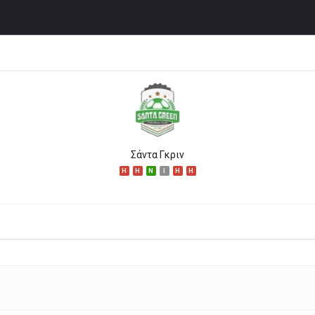
Σάντα Γκριν
H
H
N
I
H
H