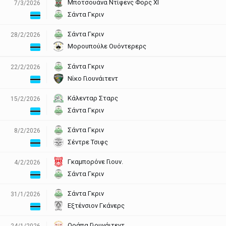
Μποτσουάνα Ντίφενς Φορς ΧΙ
7/3/2026
Σάντα Γκριν
Σάντα Γκριν
28/2/2026
Μορουπούλε Ουόντερερς
Σάντα Γκριν
22/2/2026
Νίκο Γιουνάιτεντ
Κάλενταρ Σταρς
15/2/2026
Σάντα Γκριν
Σάντα Γκριν
8/2/2026
Σέντρε Τσιφς
Γκαμπορόνε Γιουν.
4/2/2026
Σάντα Γκριν
Σάντα Γκριν
31/1/2026
Εξτένσιον Γκάνερς
Οράπα Γιουνάιτεντ
24/1/2026