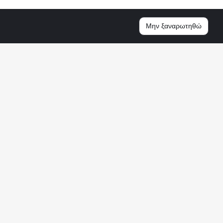
Μην ξαναρωτηθώ
μεγάλη κοινότητα φίλων του ποδοσφαίρου. Δεν
ώς και η απόδοσή τους στα Αγγλικά, αποτελούν
ια να δηλωθεί ο προορισμός και η προέλευση του.
οπό την ενημέρωση του κοινού. Καταβάλουμε κάθε
ν ακρίβεια του περιεχομένου και για τον λόγο αυτό
ποιαδήποτε αναρτηθείσα πληροφορία (π.χ. πρόγραμμα