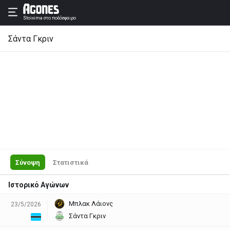
Stoixima
στο ποδόσφαιρο
Σάντα Γκριν
Σύνοψη
Στατιστικά
Ιστορικό Αγώνων
Μπλακ Λάιονς
23/5/2026
Σάντα Γκριν