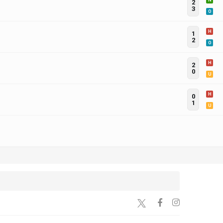
N
2
3
O
H
1
2
O
H
2
0
U
H
0
1
U