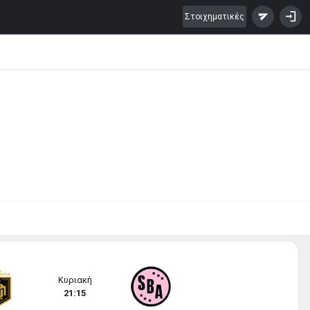
Στοιχηματικές
Κυριακή
21:15