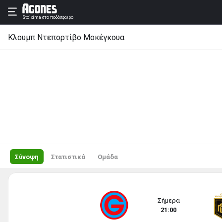
Stoixima
στο ποδόσφαιρο
Κλουμπ Ντεπορτίβο Μοκέγκουα
Σύνοψη
Στατιστικά
Ομάδα
Σήμερα
21:00