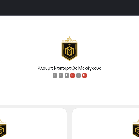
Κλουμπ Ντεπορτίβο Μοκέγκουα
I
I
I
H
I
H