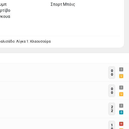
υμπ
Σπορτ Μπόις
ρτίβο
γκουα
αλισάδο: Λίγκα 1: Κλαουσούρα
I
0
0
U
I
0
0
U
I
2
2
O
H
1
0