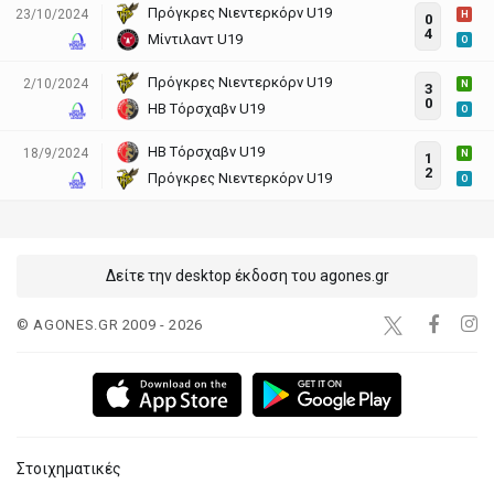
Πρόγκρες Νιεντερκόρν U19
23/10/2024
H
0
4
Μίντιλαντ U19
O
Πρόγκρες Νιεντερκόρν U19
2/10/2024
N
3
0
ΗΒ Τόρσχαβν U19
O
ΗΒ Τόρσχαβν U19
18/9/2024
N
1
2
Πρόγκρες Νιεντερκόρν U19
O
Δείτε την desktop έκδοση του agones.gr
© AGONES.GR 2009 - 2026
Στοιχηματικές