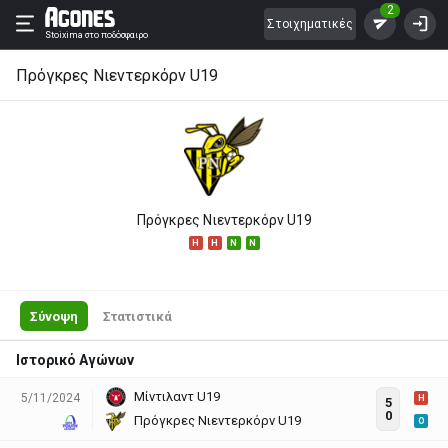
2
Στοιχηματικές
Stoixima
στο ποδόσφαιρο
Πρόγκρες Νιεντερκόρν U19
Πρόγκρες Νιεντερκόρν U19
H
H
N
N
Σύνοψη
Στατιστικά
Ιστορικό Αγώνων
Μίντιλαντ U19
5/11/2024
H
5
0
Πρόγκρες Νιεντερκόρν U19
O