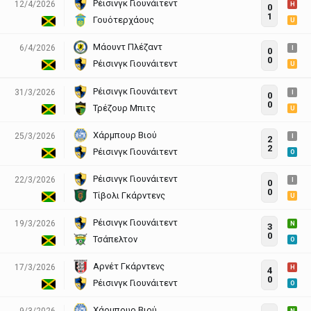
Ρέισινγκ Γιουνάιτεντ
12/4/2026
H
0
1
Γουότερχάους
U
Μάουντ Πλέζαντ
6/4/2026
I
0
0
Ρέισινγκ Γιουνάιτεντ
U
Ρέισινγκ Γιουνάιτεντ
31/3/2026
I
0
0
Τρέζουρ Μπιτς
U
Χάρμπουρ Βιού
25/3/2026
I
2
2
Ρέισινγκ Γιουνάιτεντ
O
Ρέισινγκ Γιουνάιτεντ
22/3/2026
I
0
0
Τίβολι Γκάρντενς
U
Ρέισινγκ Γιουνάιτεντ
19/3/2026
N
3
0
Τσάπελτον
O
Αρνέτ Γκάρντενς
17/3/2026
H
4
0
Ρέισινγκ Γιουνάιτεντ
O
Χάρμπουρ Βιού
9/3/2026