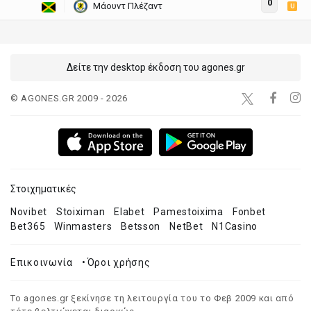
0
Μάουντ Πλέζαντ
U
Δείτε την desktop έκδοση του agones.gr
© AGONES.GR 2009 - 2026
Στοιχηματικές
Novibet
Stoiximan
Elabet
Pamestoixima
Fonbet
Bet365
Winmasters
Betsson
NetBet
N1Casino
Επικοινωνία
•
Όροι χρήσης
Το agones.gr ξεκίνησε τη λειτουργία του το Φεβ 2009 και από