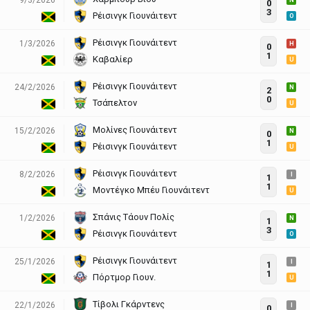
N
0
3
Ρέισινγκ Γιουνάιτεντ
O
Ρέισινγκ Γιουνάιτεντ
1/3/2026
H
0
1
Καβαλίερ
U
Ρέισινγκ Γιουνάιτεντ
24/2/2026
N
2
0
Τσάπελτον
U
Μολίνες Γιουνάιτεντ
15/2/2026
N
0
1
Ρέισινγκ Γιουνάιτεντ
U
Ρέισινγκ Γιουνάιτεντ
8/2/2026
I
1
1
Μοντέγκο Μπέυ Γιουνάιτεντ
U
Σπάνις Τάουν Πολίς
1/2/2026
N
1
3
Ρέισινγκ Γιουνάιτεντ
O
Ρέισινγκ Γιουνάιτεντ
25/1/2026
I
1
1
Πόρτμορ Γιουν.
U
Τίβολι Γκάρντενς
22/1/2026
I
0