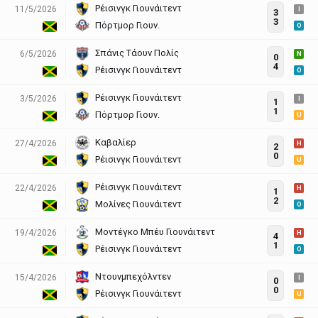
Ρέισινγκ Γιουνάιτεντ
11/5/2026
I
3
3
Πόρτμορ Γιουν.
O
Σπάνις Τάουν Πολίς
6/5/2026
N
0
4
Ρέισινγκ Γιουνάιτεντ
O
Ρέισινγκ Γιουνάιτεντ
3/5/2026
I
1
1
Πόρτμορ Γιουν.
U
Καβαλίερ
27/4/2026
H
2
0
Ρέισινγκ Γιουνάιτεντ
U
Ρέισινγκ Γιουνάιτεντ
22/4/2026
H
1
2
Μολίνες Γιουνάιτεντ
O
Μοντέγκο Μπέυ Γιουνάιτεντ
19/4/2026
H
4
1
Ρέισινγκ Γιουνάιτεντ
O
Ντουνμπεχόλντεν
15/4/2026
I
0
0
Ρέισινγκ Γιουνάιτεντ
U