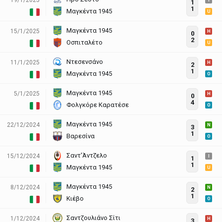
I
1
1
Μαγκέντα 1945
U
Μαγκέντα 1945
15/1/2025
H
0
2
Οσπιταλέτο
U
Ντεσενσάνο
11/1/2025
H
2
1
Μαγκέντα 1945
O
Μαγκέντα 1945
5/1/2025
H
0
4
Φολγκόρε Καρατέσε
O
Μαγκέντα 1945
22/12/2024
N
3
1
Βαρεσίνα
O
Σαντ'Άντζελο
15/12/2024
I
1
1
Μαγκέντα 1945
U
Μαγκέντα 1945
8/12/2024
N
2
1
Κιέβο
O
Σαντζουλιάνο Σίτι
1/12/2024
H
3