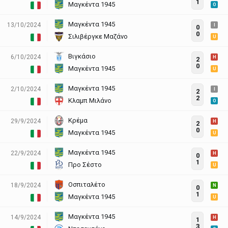
1
Μαγκέντα 1945
O
Μαγκέντα 1945
13/10/2024
I
0
0
Σιλιβέργκε Μαζάνο
U
Βιγκάσιο
6/10/2024
H
2
0
Μαγκέντα 1945
U
Μαγκέντα 1945
2/10/2024
I
2
2
Κλαμπ Μιλάνο
O
Κρέμα
29/9/2024
H
2
0
Μαγκέντα 1945
U
Μαγκέντα 1945
22/9/2024
H
0
1
Προ Σέστο
U
Οσπιταλέτο
18/9/2024
N
0
1
Μαγκέντα 1945
U
Μαγκέντα 1945
14/9/2024
H
1
3