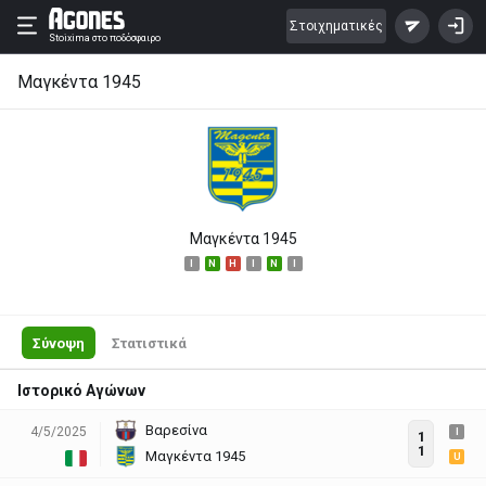
Στοιχηματικές
Stoixima
στο ποδόσφαιρο
Μαγκέντα 1945
Μαγκέντα 1945
I
N
H
I
N
I
Σύνοψη
Στατιστικά
Ιστορικό Αγώνων
Βαρεσίνα
4/5/2025
I
1
1
Μαγκέντα 1945
U