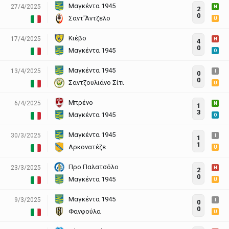
Μαγκέντα 1945
27/4/2025
N
2
0
Σαντ'Άντζελο
U
Κιέβο
17/4/2025
H
4
0
Μαγκέντα 1945
O
Μαγκέντα 1945
13/4/2025
I
0
0
Σαντζουλιάνο Σίτι
U
Μπρένο
6/4/2025
N
1
3
Μαγκέντα 1945
O
Μαγκέντα 1945
30/3/2025
I
1
1
Αρκονατέζε
U
Προ Παλατσόλο
23/3/2025
H
2
0
Μαγκέντα 1945
U
Μαγκέντα 1945
9/3/2025
I
0
0
Φανφούλα
U