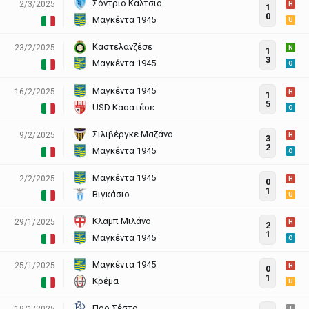
Σόντριο Κάλτσιο
2/3/2025
H
1
0
Μαγκέντα 1945
U
Καστελανζέσε
23/2/2025
N
1
3
Μαγκέντα 1945
O
Μαγκέντα 1945
16/2/2025
H
1
5
USD Κασατέσε
O
Σιλιβέργκε Μαζάνο
9/2/2025
H
3
2
Μαγκέντα 1945
O
Μαγκέντα 1945
2/2/2025
H
0
1
Βιγκάσιο
U
Κλαμπ Μιλάνο
29/1/2025
H
2
1
Μαγκέντα 1945
O
Μαγκέντα 1945
25/1/2025
H
0
1
Κρέμα
U
Προ Σέστο
19/1/2025