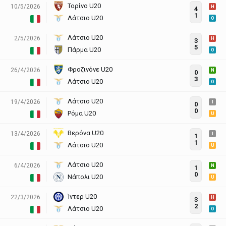
Τορίνο U20
10/5/2026
H
4
1
Λάτσιο U20
O
Λάτσιο U20
2/5/2026
H
3
5
Πάρμα U20
O
Φροζινόνε U20
26/4/2026
N
0
3
Λάτσιο U20
O
Λάτσιο U20
19/4/2026
I
0
0
Ρόμα U20
U
Βερόνα U20
13/4/2026
I
1
1
Λάτσιο U20
U
Λάτσιο U20
6/4/2026
N
1
0
Νάπολι U20
U
Ίντερ U20
22/3/2026
H
3
2
Λάτσιο U20
O