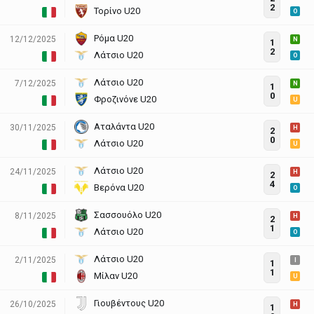
2
Τορίνο U20
O
Ρόμα U20
12/12/2025
N
1
2
Λάτσιο U20
O
Λάτσιο U20
7/12/2025
N
1
0
Φροζινόνε U20
U
Αταλάντα U20
30/11/2025
H
2
0
Λάτσιο U20
U
Λάτσιο U20
24/11/2025
H
2
4
Βερόνα U20
O
Σασσουόλο U20
8/11/2025
H
2
1
Λάτσιο U20
O
Λάτσιο U20
2/11/2025
I
1
1
Μίλαν U20
U
Γιουβέντους U20
26/10/2025
H
1