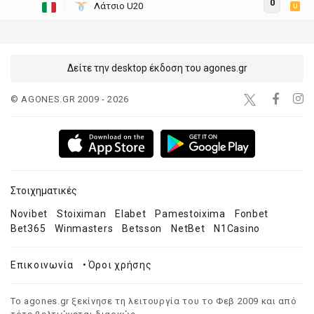
0
Λάτσιο U20
U
Δείτε την desktop έκδοση του agones.gr
© AGONES.GR 2009 - 2026
Στοιχηματικές
Novibet
Stoiximan
Elabet
Pamestoixima
Fonbet
Bet365
Winmasters
Betsson
NetBet
N1Casino
Επικοινωνία
•
Όροι χρήσης
Το agones.gr ξεκίνησε τη λειτουργία του το Φεβ 2009 και από