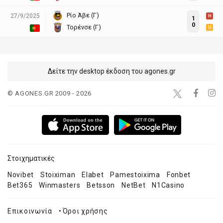
Ρίο Άβε (Γ)
27/9/2025
H
1
0
Τορένσε (Γ)
U
Δείτε την desktop έκδοση του agones.gr
© AGONES.GR 2009 - 2026
Στοιχηματικές
Novibet
Stoiximan
Elabet
Pamestoixima
Fonbet
Bet365
Winmasters
Betsson
NetBet
N1Casino
Επικοινωνία
•
Όροι χρήσης