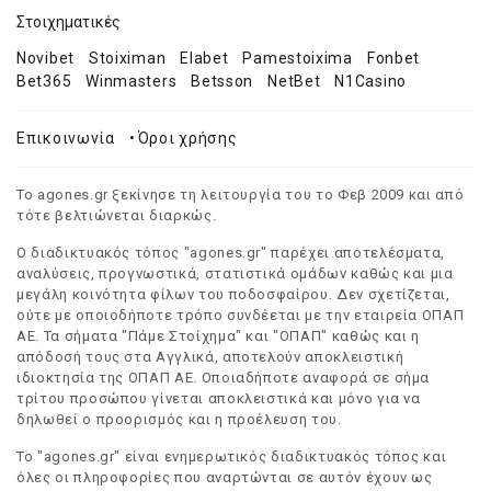
Στοιχηματικές
Novibet
Stoiximan
Elabet
Pamestoixima
Fonbet
Bet365
Winmasters
Betsson
NetBet
N1Casino
Επικοινωνία
•
Όροι χρήσης
Το agones.gr ξεκίνησε τη λειτουργία του το Φεβ 2009 και από
τότε βελτιώνεται διαρκώς.
Ο διαδικτυακός τόπος "agones.gr" παρέχει αποτελέσματα,
αναλύσεις, προγνωστικά, στατιστικά ομάδων καθώς και μια
μεγάλη κοινότητα φίλων του ποδοσφαίρου. Δεν σχετίζεται,
ούτε με οποιοδήποτε τρόπο συνδέεται με την εταιρεία ΟΠΑΠ
ΑΕ. Τα σήματα "Πάμε Στοίχημα" και "ΟΠΑΠ" καθώς και η
απόδοσή τους στα Αγγλικά, αποτελούν αποκλειστική
ιδιοκτησία της ΟΠΑΠ ΑΕ. Οποιαδήποτε αναφορά σε σήμα
τρίτου προσώπου γίνεται αποκλειστικά και μόνο για να
δηλωθεί ο προορισμός και η προέλευση του.
Το "agones.gr" είναι ενημερωτικός διαδικτυακός τόπος και
όλες οι πληροφορίες που αναρτώνται σε αυτόν έχουν ως