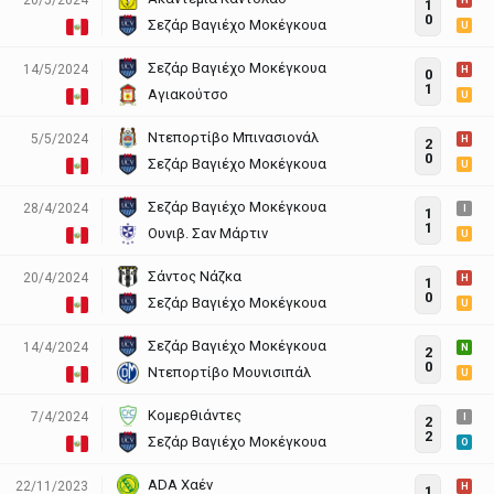
H
1
0
Σεζάρ Βαγιέχο Μοκέγκουα
U
Σεζάρ Βαγιέχο Μοκέγκουα
14/5/2024
H
0
1
Αγιακούτσο
U
Ντεπορτίβο Μπινασιονάλ
5/5/2024
H
2
0
Σεζάρ Βαγιέχο Μοκέγκουα
U
Σεζάρ Βαγιέχο Μοκέγκουα
28/4/2024
I
1
1
Ουνιβ. Σαν Μάρτιν
U
Σάντος Νάζκα
20/4/2024
H
1
0
Σεζάρ Βαγιέχο Μοκέγκουα
U
Σεζάρ Βαγιέχο Μοκέγκουα
14/4/2024
N
2
0
Ντεπορτίβο Μουνισιπάλ
U
Κομερθιάντες
7/4/2024
I
2
2
Σεζάρ Βαγιέχο Μοκέγκουα
O
ADA Χαέν
22/11/2023
H
1