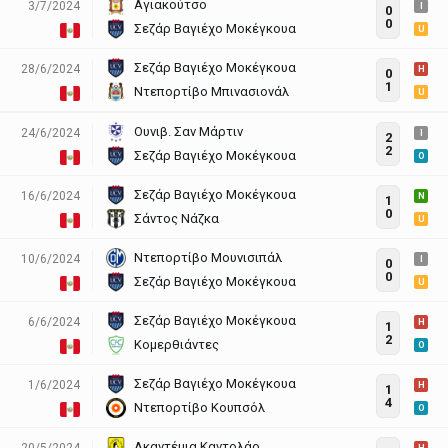
Αγιακούτσο
3/7/2024
I
0
0
Σεζάρ Βαγιέχο Μοκέγκουα
U
Σεζάρ Βαγιέχο Μοκέγκουα
28/6/2024
H
0
1
Ντεπορτίβο Μπινασιονάλ
U
Ουνιβ. Σαν Μάρτιν
24/6/2024
I
2
2
Σεζάρ Βαγιέχο Μοκέγκουα
O
Σεζάρ Βαγιέχο Μοκέγκουα
16/6/2024
N
1
0
Σάντος Νάζκα
U
Ντεπορτίβο Μουνισιπάλ
10/6/2024
I
0
0
Σεζάρ Βαγιέχο Μοκέγκουα
U
Σεζάρ Βαγιέχο Μοκέγκουα
6/6/2024
H
1
2
Κομερθιάντες
O
Σεζάρ Βαγιέχο Μοκέγκουα
1/6/2024
H
1
4
Ντεπορτίβο Κουπσόλ
O
Ακαντέμια Καντολάο
20/5/2024