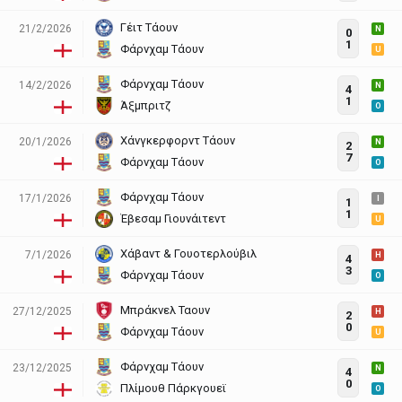
Γέιτ Τάουν
21/2/2026
N
0
1
Φάρνχαμ Τάουν
U
Φάρνχαμ Τάουν
14/2/2026
N
4
1
Άξμπριτζ
O
Χάνγκερφορντ Τάουν
20/1/2026
N
2
7
Φάρνχαμ Τάουν
O
Φάρνχαμ Τάουν
17/1/2026
I
1
1
Έβεσαμ Γιουνάιτεντ
U
Χάβαντ & Γουοτερλούβιλ
7/1/2026
H
4
3
Φάρνχαμ Τάουν
O
Μπράκνελ Ταουν
27/12/2025
H
2
0
Φάρνχαμ Τάουν
U
Φάρνχαμ Τάουν
23/12/2025
N
4
0
Πλίμουθ Πάρκγουεϊ
O