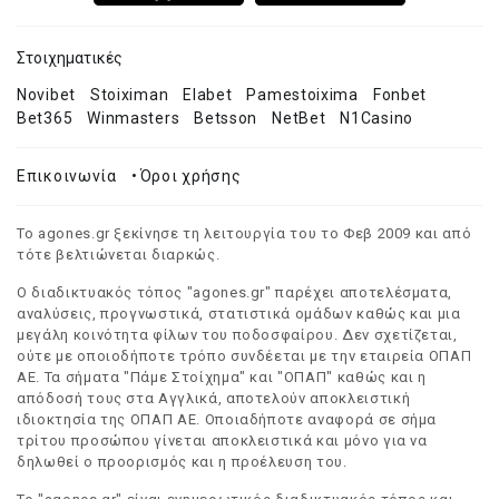
Στοιχηματικές
Novibet
Stoiximan
Elabet
Pamestoixima
Fonbet
Bet365
Winmasters
Betsson
NetBet
N1Casino
Επικοινωνία
•
Όροι χρήσης
Το agones.gr ξεκίνησε τη λειτουργία του το Φεβ 2009 και από
τότε βελτιώνεται διαρκώς.
Ο διαδικτυακός τόπος "agones.gr" παρέχει αποτελέσματα,
αναλύσεις, προγνωστικά, στατιστικά ομάδων καθώς και μια
μεγάλη κοινότητα φίλων του ποδοσφαίρου. Δεν σχετίζεται,
ούτε με οποιοδήποτε τρόπο συνδέεται με την εταιρεία ΟΠΑΠ
ΑΕ. Τα σήματα "Πάμε Στοίχημα" και "ΟΠΑΠ" καθώς και η
απόδοσή τους στα Αγγλικά, αποτελούν αποκλειστική
ιδιοκτησία της ΟΠΑΠ ΑΕ. Οποιαδήποτε αναφορά σε σήμα
τρίτου προσώπου γίνεται αποκλειστικά και μόνο για να
δηλωθεί ο προορισμός και η προέλευση του.