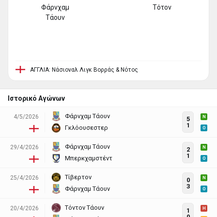
Φάρνχαμ
Τότον
Τάουν
ΑΓΓΛΙΑ: Νάσιοναλ Λιγκ Βορράς & Νότος
Ιστορικό Αγώνων
Φάρνχαμ Τάουν
4/5/2026
N
5
1
Γκλόουσεστερ
O
Φάρνχαμ Τάουν
29/4/2026
N
2
1
Μπερκχαμστέντ
O
Τίβερτον
25/4/2026
N
0
3
Φάρνχαμ Τάουν
O
Τόντον Τάουν
20/4/2026
H
1
0