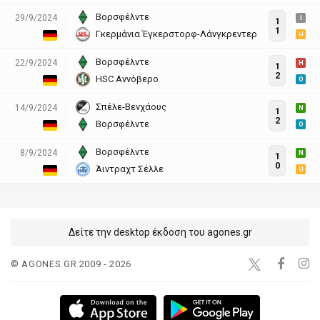
Βορσφέλντε
29/9/2024
I
1
1
Γκερμάνια Έγκερστορφ-Λάνγκρεντερ
U
Βορσφέλντε
22/9/2024
H
1
2
HSC Αννόβερο
O
Σπέλε-Βενχάους
14/9/2024
N
1
2
Βορσφέλντε
O
Βορσφέλντε
8/9/2024
N
1
0
Άιντραχτ Σέλλε
U
Δείτε την desktop έκδοση του agones.gr
© AGONES.GR 2009 - 2026