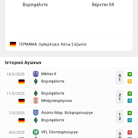
Βορσφέλντε
Βέρντεν 04
ΓΕΡΜΑΝΙΑ: Ομπερλίγκα: Κάτω Σαξωνία
Ιστορικό Αγώνων
Μέπεν ΙΙ
18/5/2025
N
0
1
Βορσφέλντε
U
Βορσφέλντε
11/5/2025
N
2
1
Μπέρσενμπρουκ
O
Λούπο Μαρ. Βόλφσμπουργκ
7/5/2025
N
1
2
Βορσφέλντε
O
VFL Όλντενμπουργκ
4/5/2025
H
3
0