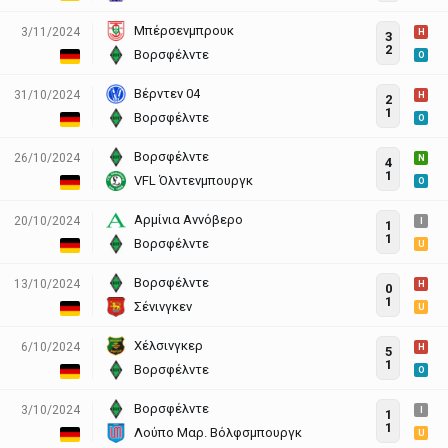
Μπέρσενμπρουκ
3/11/2024
H
3
2
Βορσφέλντε
O
Βέρντεν 04
31/10/2024
H
2
1
Βορσφέλντε
O
Βορσφέλντε
26/10/2024
N
4
1
VFL Όλντενμπουργκ
O
Αρμίνια Αννόβερο
20/10/2024
I
1
1
Βορσφέλντε
U
Βορσφέλντε
13/10/2024
H
0
1
Σένινγκεν
U
Χέλσινγκερ
6/10/2024
H
5
1
Βορσφέλντε
O
Βορσφέλντε
3/10/2024
I
1
1
Λούπο Μαρ. Βόλφσμπουργκ
U