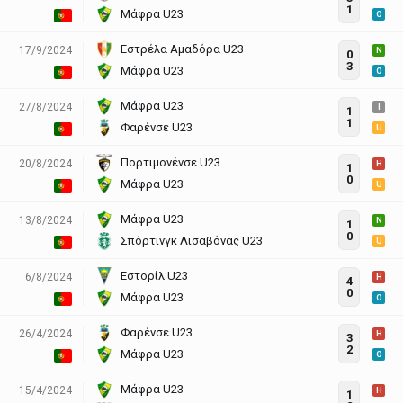
1
Μάφρα U23
O
Εστρέλα Αμαδόρα U23
17/9/2024
N
0
3
Μάφρα U23
O
Μάφρα U23
27/8/2024
I
1
1
Φαρένσε U23
U
Πορτιμονένσε U23
20/8/2024
H
1
0
Μάφρα U23
U
Μάφρα U23
13/8/2024
N
1
0
Σπόρτινγκ Λισαβόνας U23
U
Εστορίλ U23
6/8/2024
H
4
0
Μάφρα U23
O
Φαρένσε U23
26/4/2024
H
3
2
Μάφρα U23
O
Μάφρα U23
15/4/2024
H
1