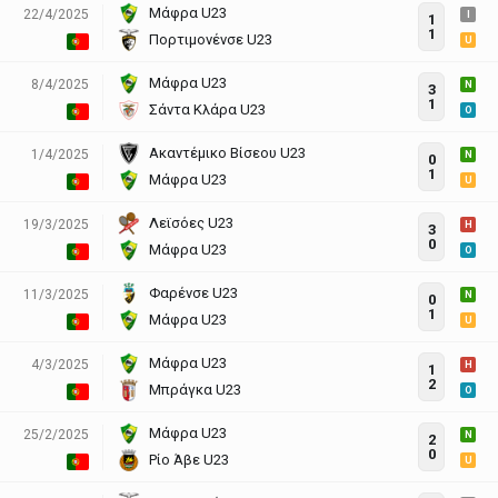
Μάφρα U23
22/4/2025
I
1
1
Πορτιμονένσε U23
U
Μάφρα U23
8/4/2025
N
3
1
Σάντα Κλάρα U23
O
Ακαντέμικο Βίσεου U23
1/4/2025
N
0
1
Μάφρα U23
U
Λεϊσόες U23
19/3/2025
H
3
0
Μάφρα U23
O
Φαρένσε U23
11/3/2025
N
0
1
Μάφρα U23
U
Μάφρα U23
4/3/2025
H
1
2
Μπράγκα U23
O
Μάφρα U23
25/2/2025
N
2
0
Ρίο Άβε U23
U